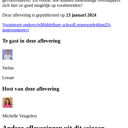
geconfronteerd? En vooral: hoe kunnen toekomstige overstappers
zich hier zo goed mogelijk op voorbereiden?
Deze aflevering is gepubliceerd op
23 januari 2024
Voortgezet onderwijs
Middelbare school
Lerarenopleiding
Zij-
instroomtraject
Te gast in deze aflevering
Stefan
Leraar
Host van deze aflevering
Michelle Veugelers
Andere afleveringen uit dit seizoen