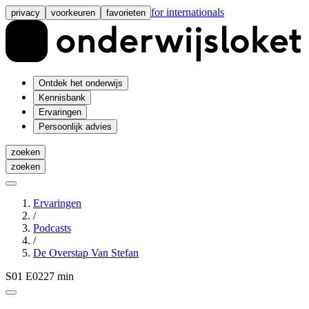
for internationals
privacy
voorkeuren
favorieten
Ontdek het onderwijs
Kennisbank
Ervaringen
Persoonlijk advies
zoeken
zoeken
Ervaringen
/
Podcasts
/
De Overstap Van Stefan
S01 E02
27 min