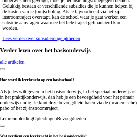
onderwijs hebt gevolgd, moet je het instellingscollegegeld betalen.
Gelukkig bestaan er verschillende subsidies die je kunnen helpen bij
de kosten van je (om)scholing. Als je bijvoorbeeld via het zij-
instroomtraject overstapt, kan de school waar je gaat werken een
subsidie aanvragen waarmee het hele traject gefinancierd kan
worden.
Lees verder over subsidiemogelijkheden
Verder lezen over
het basisonderwijs
alle artikelen
Hoe word ik leerkracht op een basisschool?
Als je les wilt geven in het basisonderwijs, in het speciaal onderwijs of
in het praktijkonderwijs, dan heb je een bevoegdheid voor het primair
onderwijs nodig. Je kunt deze bevoegdheid halen via de (academische)
pabo of het zij-instroomtraject.
Lerarenopleiding
Opleidingen
Bevoegdheden
Wat verdient een leerkracht in het basisonderwijs?