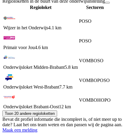
Regioloketten in de buurt van deze onderwijsinstelling
Regioloket
Sectoren
PO
SO
Wijzer in het Onderwijs
4.1 km
PO
SO
Primair voor Jou
4.6 km
VO
MBO
SO
Onderwijsloket Midden-Brabant
5.8 km
VO
MBO
PO
SO
Onderwijsloket West-Brabant
7.7 km
VO
MBO
HO
PO
Onderwijsloket Brabant-Oost
12 km
Toon 20 andere regioloketten
Bevat dit profiel informatie die incompleet is, of niet meer up to
date? Laat het ons team weten en dan passen wij de pagina aan.
Maak een melding