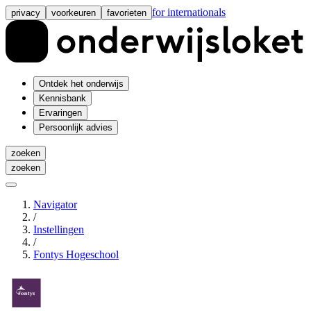
for internationals
privacy
voorkeuren
favorieten
Ontdek het onderwijs
Kennisbank
Ervaringen
Persoonlijk advies
zoeken
zoeken
Navigator
/
Instellingen
/
Fontys Hogeschool