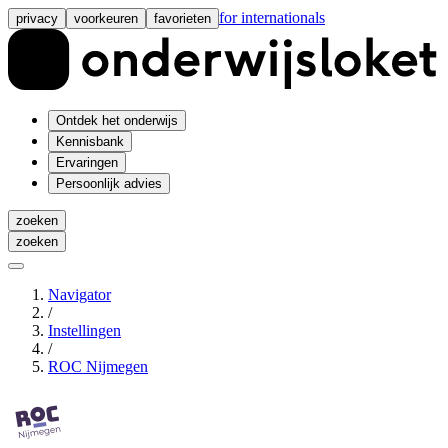
for internationals
privacy
voorkeuren
favorieten
Ontdek het onderwijs
Kennisbank
Ervaringen
Persoonlijk advies
zoeken
zoeken
Navigator
/
Instellingen
/
ROC Nijmegen