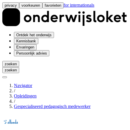
for internationals
privacy
voorkeuren
favorieten
Ontdek het onderwijs
Kennisbank
Ervaringen
Persoonlijk advies
zoeken
zoeken
Navigator
/
Opleidingen
/
Gespecialiseerd pedagogisch medewerker