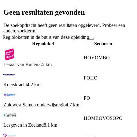
Geen resultaten gevonden
De zoekopdracht heeft geen resultaten opgeleverd. Probeer een
andere zoekterm.
Regioloketten in de buurt van deze opleiding
Regioloket
Sectoren
HO
VO
MBO
Leraar van Buiten
2.5 km
PO
HO
Koerskracht
4.2 km
PO
Zuidwest Samen onderwijsregio
4.7 km
HO
MBO
VO
SO
PO
Lesgeven in Zeeland
8.1 km