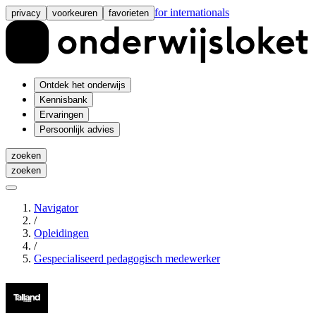
for internationals
privacy
voorkeuren
favorieten
Ontdek het onderwijs
Kennisbank
Ervaringen
Persoonlijk advies
zoeken
zoeken
Navigator
/
Opleidingen
/
Gespecialiseerd pedagogisch medewerker