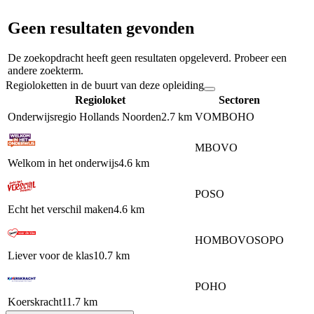
Geen resultaten gevonden
De zoekopdracht heeft geen resultaten opgeleverd. Probeer een
andere zoekterm.
Regioloketten in de buurt van deze opleiding
Regioloket
Sectoren
Onderwijsregio Hollands Noorden
2.7 km
VO
MBO
HO
MBO
VO
Welkom in het onderwijs
4.6 km
PO
SO
Echt het verschil maken
4.6 km
HO
MBO
VO
SO
PO
Liever voor de klas
10.7 km
PO
HO
Koerskracht
11.7 km