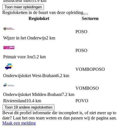
Instructeur mbo
53.9 km
Toon meer opleidingen
Regioloketten in de buurt van deze opleiding
Regioloket
Sectoren
PO
SO
Wijzer in het Onderwijs
2 km
PO
SO
Primair voor Jou
5.2 km
VO
MBO
PO
SO
Onderwijsloket West-Brabant
6.2 km
VO
MBO
SO
Onderwijsloket Midden-Brabant
7.2 km
Rivierenland
10.4 km
PO
VO
Toon 19 andere regioloketten
Bevat dit profiel informatie die incompleet is, of niet meer up to
date? Laat het ons team weten en dan passen wij de pagina aan.
Maak een melding