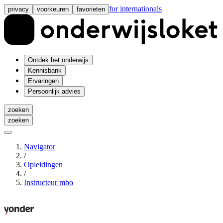
for internationals
privacy
voorkeuren
favorieten
Ontdek het onderwijs
Kennisbank
Ervaringen
Persoonlijk advies
zoeken
zoeken
Navigator
/
Opleidingen
/
Instructeur mbo