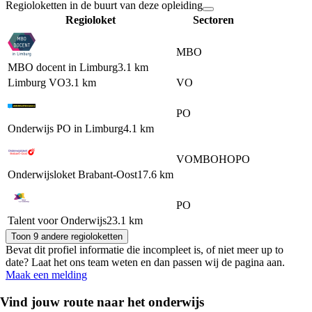
Regioloketten in de buurt van deze opleiding
Regioloket
Sectoren
MBO
MBO docent in Limburg
3.1 km
Limburg VO
3.1 km
VO
PO
Onderwijs PO in Limburg
4.1 km
VO
MBO
HO
PO
Onderwijsloket Brabant-Oost
17.6 km
PO
Talent voor Onderwijs
23.1 km
Toon 9 andere regioloketten
Bevat dit profiel informatie die incompleet is, of niet meer up to
date? Laat het ons team weten en dan passen wij de pagina aan.
Maak een melding
Vind jouw route naar het onderwijs