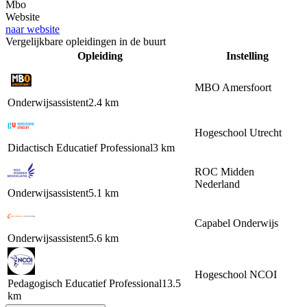
Mbo
Website
naar website
Vergelijkbare opleidingen in de buurt
Opleiding
Instelling
MBO Amersfoort
Onderwijsassistent
2.4 km
Hogeschool Utrecht
Didactisch Educatief Professional
3 km
ROC Midden
Nederland
Onderwijsassistent
5.1 km
Capabel Onderwijs
Onderwijsassistent
5.6 km
Hogeschool NCOI
Pedagogisch Educatief Professional
13.5
km