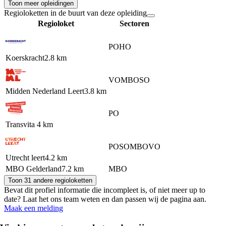
Toon meer opleidingen
Regioloketten in de buurt van deze opleiding
Regioloket
Sectoren
PO
HO
Koerskracht
2.8 km
VO
MBO
SO
Midden Nederland Leert
3.8 km
PO
Transvita
4 km
PO
SO
MBO
VO
Utrecht leert
4.2 km
MBO Gelderland
7.2 km
MBO
Toon 31 andere regioloketten
Bevat dit profiel informatie die incompleet is, of niet meer up to
date? Laat het ons team weten en dan passen wij de pagina aan.
Maak een melding