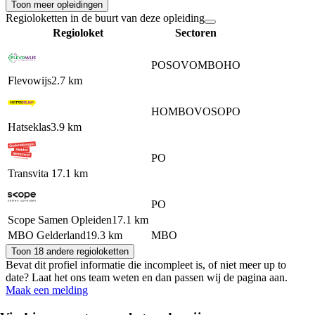
Toon meer opleidingen
Regioloketten in de buurt van deze opleiding
Regioloket
Sectoren
PO
SO
VO
MBO
HO
Flevowijs
2.7 km
HO
MBO
VO
SO
PO
Hatseklas
3.9 km
PO
Transvita
17.1 km
PO
Scope Samen Opleiden
17.1 km
MBO Gelderland
19.3 km
MBO
Toon 18 andere regioloketten
Bevat dit profiel informatie die incompleet is, of niet meer up to
date? Laat het ons team weten en dan passen wij de pagina aan.
Maak een melding