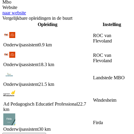
Mbo
Website
naar website
Vergelijkbare opleidingen in de buurt
Opleiding
Instelling
ROC van
Flevoland
Onderwijsassistent
0.9 km
ROC van
Flevoland
Onderwijsassistent
18.3 km
Landstede MBO
Onderwijsassistent
21.5 km
Windesheim
Ad Pedagogisch Educatief Professional
22.7
km
Firda
Onderwijsassistent
30 km