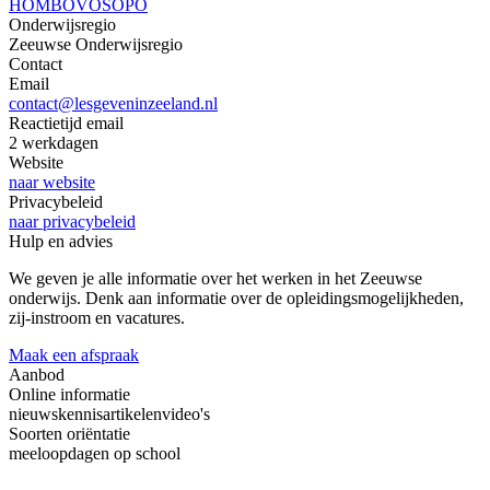
HO
MBO
VO
SO
PO
Onderwijsregio
Zeeuwse Onderwijsregio
Contact
Email
contact@lesgeveninzeeland.nl
Reactietijd email
2 werkdagen
Website
naar website
Privacybeleid
naar privacybeleid
Hulp en advies
We geven je alle informatie over het werken in het Zeeuwse
onderwijs. Denk aan informatie over de opleidingsmogelijkheden,
zij-instroom en vacatures.
Maak een afspraak
Aanbod
Online informatie
nieuws
kennisartikelen
video's
Soorten oriëntatie
meeloopdagen op school