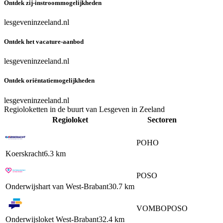
Ontdek zij-instroommogelijkheden
lesgeveninzeeland.nl
Ontdek het vacature-aanbod
lesgeveninzeeland.nl
Ontdek oriëntatiemogelijkheden
lesgeveninzeeland.nl
Regioloketten in de buurt van Lesgeven in Zeeland
Regioloket
Sectoren
PO
HO
Koerskracht
6.3 km
PO
SO
Onderwijshart van West-Brabant
30.7 km
VO
MBO
PO
SO
Onderwijsloket West-Brabant
32.4 km