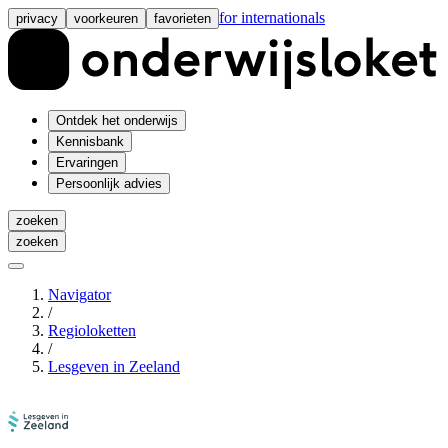
for internationals
privacy
voorkeuren
favorieten
Ontdek het onderwijs
Kennisbank
Ervaringen
Persoonlijk advies
zoeken
zoeken
Navigator
/
Regioloketten
/
Lesgeven in Zeeland