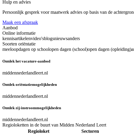
Hulp en advies
Persoonlijk gesprek voor maatwerk advies op basis van de achtergron
Maak een afspraak
Aanbod
Online informatie
kennisartikelen
video's
blogs
nieuws
anders
Soorten oriëntatie
meeloopdagen op school
open dagen (school)
open dagen (opleiding)
a
Ontdek het vacature-aanbod
middennederlandleert.nl
Ontdek oriëntatiemogelijkheden
middennederlandleert.nl
Ontdek zij-instroommogelijkheden
middennederlandleert.nl
Regioloketten in de buurt van Midden Nederland Leert
Regioloket
Sectoren