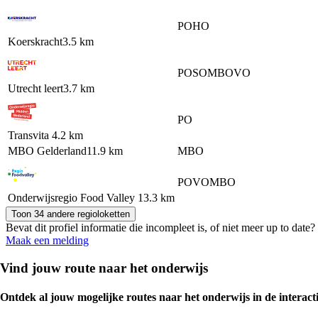
PO
HO
Koerskracht
3.5 km
PO
SO
MBO
VO
Utrecht leert
3.7 km
PO
Transvita
4.2 km
MBO Gelderland
11.9 km
MBO
PO
VO
MBO
Onderwijsregio Food Valley
13.3 km
Toon 34 andere regioloketten
Bevat dit profiel informatie die incompleet is, of niet meer up to dat
Maak een melding
Vind jouw route naar het onderwijs
Ontdek al jouw mogelijke routes naar het onderwijs in de interacti