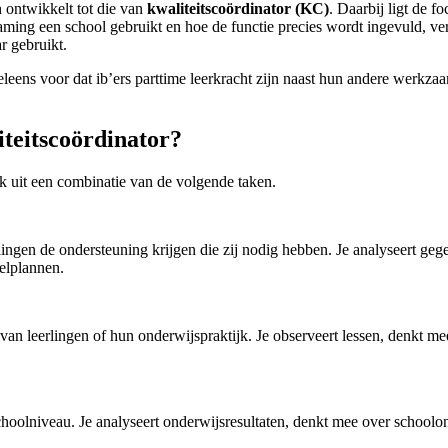
h ontwikkelt tot die van
kwaliteitscoördinator (KC)
. Daarbij ligt de f
ng een school gebruikt en hoe de functie precies wordt ingevuld, versc
r gebruikt.
 weleens voor dat ib’ers parttime leerkracht zijn naast hun andere werkz
iteitscoördinator?
k uit een combinatie van de volgende taken.
rlingen de ondersteuning krijgen die zij nodig hebben. Je analyseert ge
kelplannen.
an leerlingen of hun onderwijspraktijk. Je observeert lessen, denkt me
choolniveau. Je analyseert onderwijsresultaten, denkt mee over schoolon