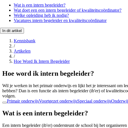
Wat is een intern begeleider?
Wat doet een een intern begeleider of kwaliteitscoördinator?
Welke opleiding heb ik nodig?
Vacatures intern begeleider en kwaliteitscoördinator
In dit artikel
Kennisbank
/
Artikelen
/
Hoe Word Ik Intern Begeleider
Hoe word ik intern begeleider?
Wil je werken in het primair onderwijs en lijkt het je interessant om l
hebben? Dan is een functie als intern begeleider (ib'er) of kwaliteitsco
volgen.
Primair onderwijs
Voortgezet onderwijs
Speciaal onderwijs
Onderwij
Wat is een intern begeleider?
Een intern begeleider (ib'er) ondersteunt de school bij het organisere