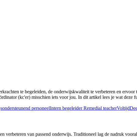
eerkrachten te begeleiden, de onderwijskwaliteit te verbeteren en ervoor 
ördinator (kc'er) misschien iets voor jou. In dit artikel lees je wat dez
sondersteunend personeel
Intern begeleider
Remedial teacher
Voltijd
Dee
n en verbeteren van passend onderwijs. Traditioneel lag de nadruk voora