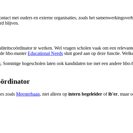
contact met ouders en externe organisaties, zoals het samenwerkingsve
d blijven.
waliteitscoördinator te werken. Wel vragen scholen vaak om een relevant
k de hbo-master
Educational Needs
sluit goed aan op deze functie. Welke
ig. Sommige hogescholen laten ook kandidaten toe met een andere hbo-b
oördinator
tes zoals
Meesterbaan
, niet alleen op
intern begeleider
of
ib'er
, maar 