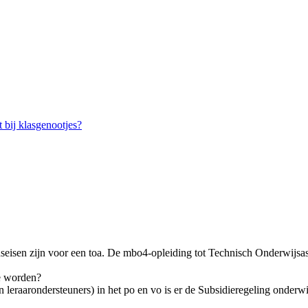
t bij klasgenootjes?
seisen zijn voor een toa. De mbo4-opleiding tot Technisch Onderwijsass
te worden?
leraarondersteuners) in het po en vo is er de Subsidieregeling onderwij