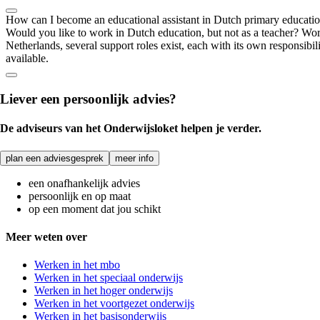
How can I become an educational assistant in Dutch primary educati
Would you like to work in Dutch education, but not as a teacher? Worki
Netherlands, several support roles exist, each with its own responsibiliti
available.
Liever een persoonlijk advies?
De adviseurs van het Onderwijsloket helpen je verder.
plan een adviesgesprek
meer info
een onafhankelijk advies
persoonlijk en op maat
op een moment dat jou schikt
Meer weten over
Werken in het mbo
Werken in het speciaal onderwijs
Werken in het hoger onderwijs
Werken in het voortgezet onderwijs
Werken in het basisonderwijs