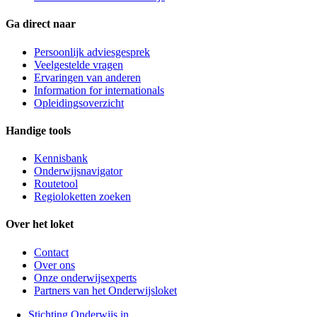
Ga direct naar
Persoonlijk adviesgesprek
Veelgestelde vragen
Ervaringen van anderen
Information for internationals
Opleidingsoverzicht
Handige tools
Kennisbank
Onderwijsnavigator
Routetool
Regioloketten zoeken
Over het loket
Contact
Over ons
Onze onderwijsexperts
Partners van het Onderwijsloket
Stichting Onderwijs in