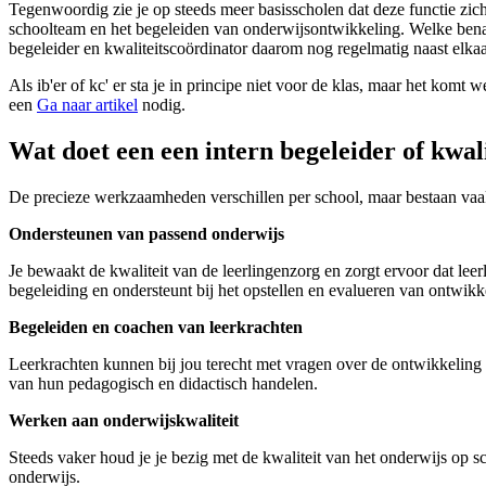
Tegenwoordig zie je op steeds meer basisscholen dat deze functie zic
schoolteam en het begeleiden van onderwijsontwikkeling. Welke benami
begeleider en kwaliteitscoördinator daarom nog regelmatig naast elkaa
Als ib'er of kc' er sta je in principe niet voor de klas, maar het komt
een
Ga naar artikel
nodig.
Wat doet een een intern begeleider of kwal
De precieze werkzaamheden verschillen per school, maar bestaan vaa
Ondersteunen van passend onderwijs
Je bewaakt de kwaliteit van de leerlingenzorg en zorgt ervoor dat lee
begeleiding en ondersteunt bij het opstellen en evalueren van ontwik
Begeleiden en coachen van leerkrachten
Leerkrachten kunnen bij jou terecht met vragen over de ontwikkeling v
van hun pedagogisch en didactisch handelen.
Werken aan onderwijskwaliteit
Steeds vaker houd je je bezig met de kwaliteit van het onderwijs op s
onderwijs.