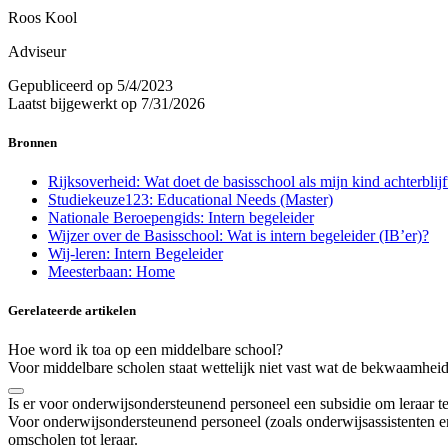
Roos Kool
Adviseur
Gepubliceerd op
5/4/2023
Laatst bijgewerkt op
7/31/2026
Bronnen
Rijksoverheid: Wat doet de basisschool als mijn kind achterblijf
Studiekeuze123: Educational Needs (Master)
Nationale Beroepengids: Intern begeleider
Wijzer over de Basisschool: Wat is intern begeleider (IB’er)?
Wij-leren: Intern Begeleider
Meesterbaan: Home
Gerelateerde artikelen
Hoe word ik toa op een middelbare school?
Voor middelbare scholen staat wettelijk niet vast wat de bekwaamheid
Is er voor onderwijsondersteunend personeel een subsidie om leraar 
Voor onderwijsondersteunend personeel (zoals onderwijsassistenten en 
omscholen tot leraar.