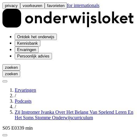
for internationals
privacy
voorkeuren
favorieten
Ontdek het onderwijs
Kennisbank
Ervaringen
Persoonlijk advies
zoeken
zoeken
Ervaringen
/
Podcasts
/
Zij Instromer Ivanka Over Het Belang Van Spelend Leren En
Het Soms Stomme Onderwijscurriculum
S05 E03
39 min