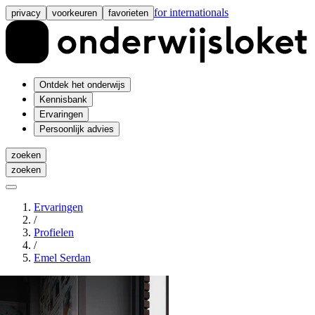
for internationals
privacy
voorkeuren
favorieten
Ontdek het onderwijs
Kennisbank
Ervaringen
Persoonlijk advies
zoeken
zoeken
Ervaringen
/
Profielen
/
Emel Serdan