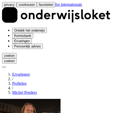
for internationals
privacy
voorkeuren
favorieten
Ontdek het onderwijs
Kennisbank
Ervaringen
Persoonlijk advies
zoeken
zoeken
Ervaringen
/
Profielen
/
Michel Penders