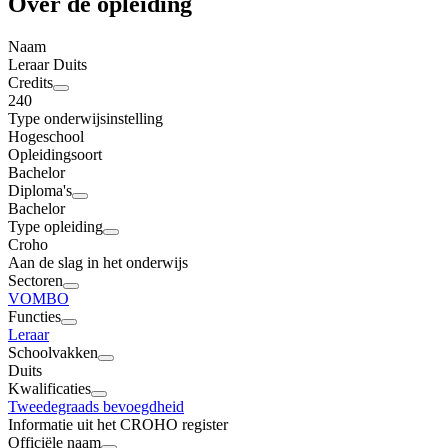
Over de opleiding
Naam
Leraar Duits
Credits
240
Type onderwijsinstelling
Hogeschool
Opleidingsoort
Bachelor
Diploma's
Bachelor
Type opleiding
Croho
Aan de slag in het onderwijs
Sectoren
VO
MBO
Functies
Leraar
Schoolvakken
Duits
Kwalificaties
Tweedegraads bevoegdheid
Informatie uit het CROHO register
Officiële naam