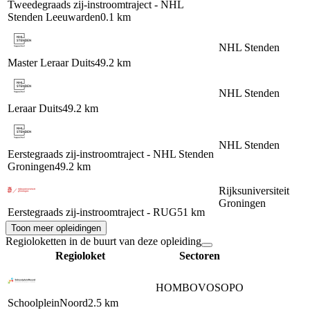
Tweedegraads zij-instroomtraject - NHL
Stenden Leeuwarden
0.1 km
NHL Stenden
Master Leraar Duits
49.2 km
NHL Stenden
Leraar Duits
49.2 km
NHL Stenden
Eerstegraads zij-instroomtraject - NHL Stenden
Groningen
49.2 km
Rijksuniversiteit
Groningen
Eerstegraads zij-instroomtraject - RUG
51 km
Toon meer opleidingen
Regioloketten in de buurt van deze opleiding
Regioloket
Sectoren
HO
MBO
VO
SO
PO
SchoolpleinNoord
2.5 km