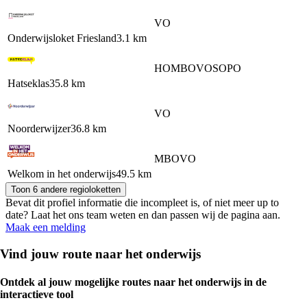
VO
Onderwijsloket Friesland
3.1 km
HO
MBO
VO
SO
PO
Hatseklas
35.8 km
VO
Noorderwijzer
36.8 km
MBO
VO
Welkom in het onderwijs
49.5 km
Toon 6 andere regioloketten
Bevat dit profiel informatie die incompleet is, of niet meer up to
date? Laat het ons team weten en dan passen wij de pagina aan.
Maak een melding
Vind jouw route naar het onderwijs
Ontdek al jouw mogelijke routes naar het onderwijs in de
interactieve tool