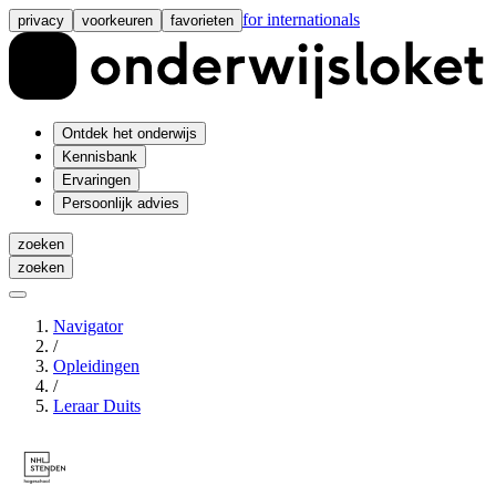
for internationals
privacy
voorkeuren
favorieten
Ontdek het onderwijs
Kennisbank
Ervaringen
Persoonlijk advies
zoeken
zoeken
Navigator
/
Opleidingen
/
Leraar Duits