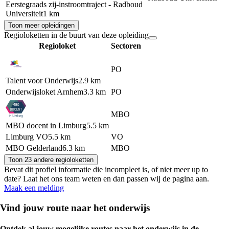
Eerstegraads zij-instroomtraject - Radboud
Universiteit
1 km
Toon meer opleidingen
Regioloketten in de buurt van deze opleiding
Regioloket
Sectoren
PO
Talent voor Onderwijs
2.9 km
Onderwijsloket Arnhem
3.3 km
PO
MBO
MBO docent in Limburg
5.5 km
Limburg VO
5.5 km
VO
MBO Gelderland
6.3 km
MBO
Toon 23 andere regioloketten
Bevat dit profiel informatie die incompleet is, of niet meer up to
date? Laat het ons team weten en dan passen wij de pagina aan.
Maak een melding
Vind jouw route naar het onderwijs
Ontdek al jouw mogelijke routes naar het onderwijs in de