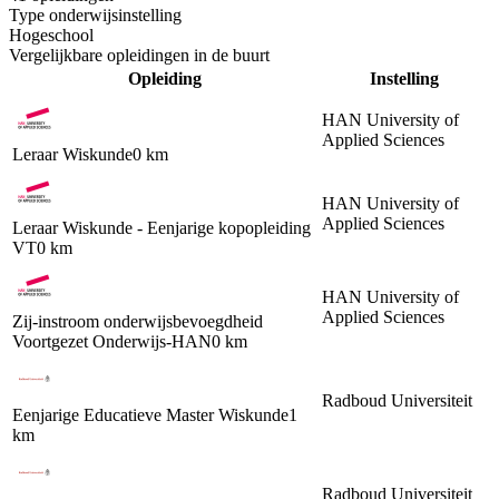
Type onderwijsinstelling
Hogeschool
Vergelijkbare opleidingen in de buurt
Opleiding
Instelling
HAN University of
Applied Sciences
Leraar Wiskunde
0 km
HAN University of
Applied Sciences
Leraar Wiskunde - Eenjarige kopopleiding
VT
0 km
HAN University of
Applied Sciences
Zij-instroom onderwijsbevoegdheid
Voortgezet Onderwijs-HAN
0 km
Radboud Universiteit
Eenjarige Educatieve Master Wiskunde
1
km
Radboud Universiteit