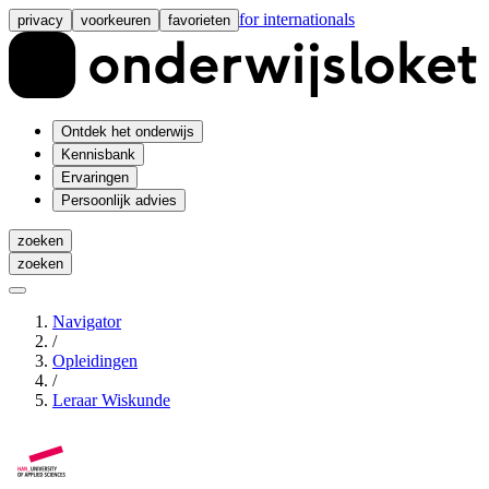
for internationals
privacy
voorkeuren
favorieten
Ontdek het onderwijs
Kennisbank
Ervaringen
Persoonlijk advies
zoeken
zoeken
Navigator
/
Opleidingen
/
Leraar Wiskunde