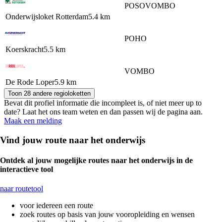
PO
SO
VO
MBO
Onderwijsloket Rotterdam
5.4 km
PO
HO
Koerskracht
5.5 km
VO
MBO
De Rode Loper
5.9 km
Toon 28 andere regioloketten
Bevat dit profiel informatie die incompleet is, of niet meer up to
date? Laat het ons team weten en dan passen wij de pagina aan.
Maak een melding
Vind jouw route naar het onderwijs
Ontdek al jouw mogelijke routes naar het onderwijs in de
interactieve tool
naar routetool
voor iedereen een route
zoek routes op basis van jouw vooropleiding en wensen