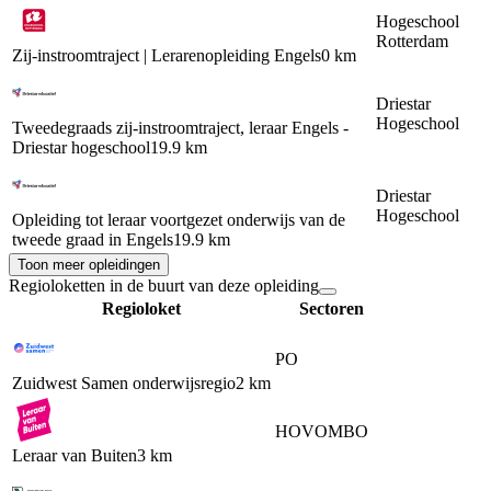
Hogeschool
Rotterdam
Zij-instroomtraject | Lerarenopleiding Engels
0 km
Driestar
Hogeschool
Tweedegraads zij-instroomtraject, leraar Engels -
Driestar hogeschool
19.9 km
Driestar
Hogeschool
Opleiding tot leraar voortgezet onderwijs van de
tweede graad in Engels
19.9 km
Toon meer opleidingen
Regioloketten in de buurt van deze opleiding
Regioloket
Sectoren
PO
Zuidwest Samen onderwijsregio
2 km
HO
VO
MBO
Leraar van Buiten
3 km