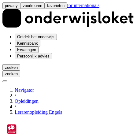
for internationals
privacy
voorkeuren
favorieten
Ontdek het onderwijs
Kennisbank
Ervaringen
Persoonlijk advies
zoeken
zoeken
Navigator
/
Opleidingen
/
Lerarenopleiding Engels