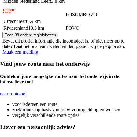
Midden Nederland Leert
3.8 km
PO
SO
MBO
VO
Utrecht leert
5.9 km
Rivierenland
10.3 km
PO
VO
Toon 38 andere regioloketten
Bevat dit profiel informatie die incompleet is, of niet meer up to
date? Laat het ons team weten en dan passen wij de pagina aan.
Maak een melding
Vind jouw route naar het onderwijs
Ontdek al jouw mogelijke routes naar het onderwijs in de
interactieve tool
naar routetool
voor iedereen een route
zoek routes op basis van jouw vooropleiding en wensen
vergelijk verschillende route opties
Liever een persoonlijk advies?