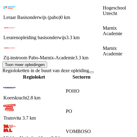
Hogeschool
Utrecht
Leraar Basisonderwijs (pabo)
0 km
Marnix
Academie
Lerarenopleiding basisonderwijs
3.3 km
Marnix
Academie
Zij-instroom Pabo-Marnix-Academie
3.3 km
Toon meer opleidingen
Regioloketten in de buurt van deze opleiding
Regioloket
Sectoren
PO
HO
Koerskracht
2.8 km
PO
Transvita
3.7 km
VO
MBO
SO