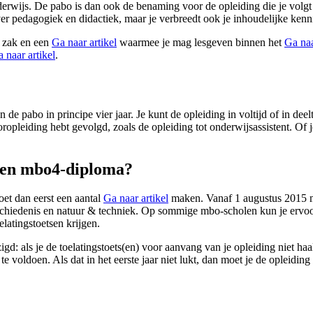
rwijs. De pabo is dan ook de benaming voor de opleiding die je volgt a
er pedagogiek en didactiek, maar je verbreedt ook je inhoudelijke kenn
p zak en een
Ga naar artikel
waarmee je mag lesgeven binnen het
Ga naa
 naar artikel
.
e pabo in principe vier jaar. Je kunt de opleiding in voltijd of in deel
oropleiding hebt gevolgd, zoals de opleiding tot onderwijsassistent. Of
 een mbo4-diploma?
oet dan eerst een aantal
Ga naar artikel
maken. Vanaf 1 augustus 2015 moe
chiedenis en natuur & techniek. Op sommige mbo-scholen kun je ervoor
elatingstoetsen krijgen.
igd: als je de toelatingstoets(en) voor aanvang van je opleiding niet ha
te voldoen. Als dat in het eerste jaar niet lukt, dan moet je de opleidin