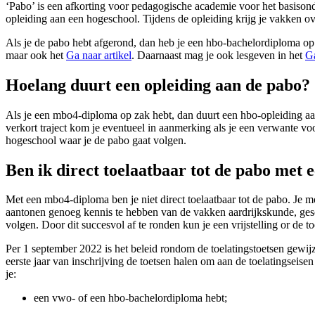
‘Pabo’ is een afkorting voor pedagogische academie voor het basisonde
opleiding aan een hogeschool. Tijdens de opleiding krijg je vakken ov
Als je de pabo hebt afgerond, dan heb je een hbo-bachelordiploma o
maar ook het
Ga naar artikel
. Daarnaast mag je ook lesgeven in het
Ga
Hoelang duurt een opleiding aan de pabo?
Als je een mbo4-diploma op zak hebt, dan duurt een hbo-opleiding aan d
verkort traject kom je eventueel in aanmerking als je een verwante vo
hogeschool waar je de pabo gaat volgen.
Ben ik direct toelaatbaar tot de pabo met
Met een mbo4-diploma ben je niet direct toelaatbaar tot de pabo. Je m
aantonen genoeg kennis te hebben van de vakken aardrijkskunde, ges
volgen. Door dit succesvol af te ronden kun je een vrijstelling or de to
Per 1 september 2022 is het beleid rondom de toelatingstoetsen gewijz
eerste jaar van inschrijving de toetsen halen om aan de toelatingseisen 
je:
een vwo- of een hbo-bachelordiploma hebt;