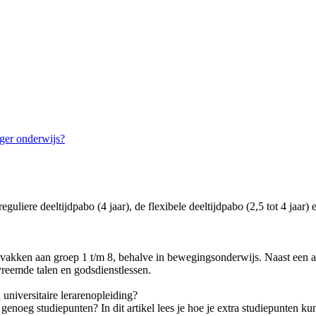
oger onderwijs?
liere deeltijdpabo (4 jaar), de flexibele deeltijdpabo (2,5 tot 4 jaar) en
olvakken aan groep 1 t/m 8, behalve in bewegingsonderwijs. Naast een aan
vreemde talen en godsdienstlessen.
 universitaire lerarenopleiding?
t genoeg studiepunten? In dit artikel lees je hoe je extra studiepunten 