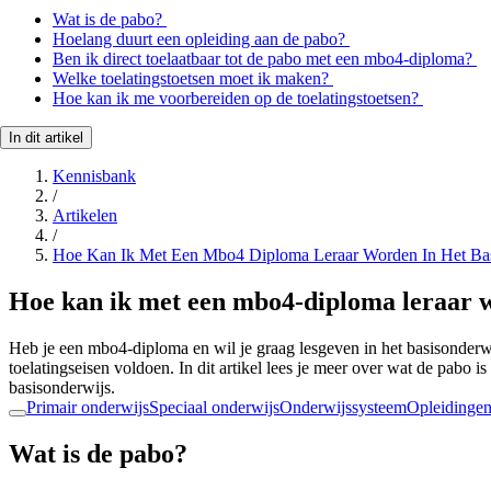
Wat is de pabo?
Hoelang duurt een opleiding aan de pabo?
Ben ik direct toelaatbaar tot de pabo met een mbo4-diploma?
Welke toelatingstoetsen moet ik maken?
Hoe kan ik me voorbereiden op de toelatingstoetsen?
In dit artikel
Kennisbank
/
Artikelen
/
Hoe Kan Ik Met Een Mbo4 Diploma Leraar Worden In Het Bas
Hoe kan ik met een mbo4-diploma leraar w
Heb je een mbo4-diploma en wil je graag lesgeven in het basisonderw
toelatingseisen voldoen. In dit artikel lees je meer over wat de pabo 
basisonderwijs.
Primair onderwijs
Speciaal onderwijs
Onderwijssysteem
Opleidinge
Wat is de pabo?