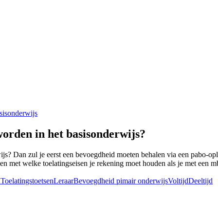
isonderwijs
orden in het basisonderwijs?
ijs? Dan zul je eerst een bevoegdheid moeten behalen via een pabo-opl
is en met welke toelatingseisen je rekening moet houden als je met een 
n
Toelatingstoetsen
Leraar
Bevoegdheid pimair onderwijs
Voltijd
Deeltijd