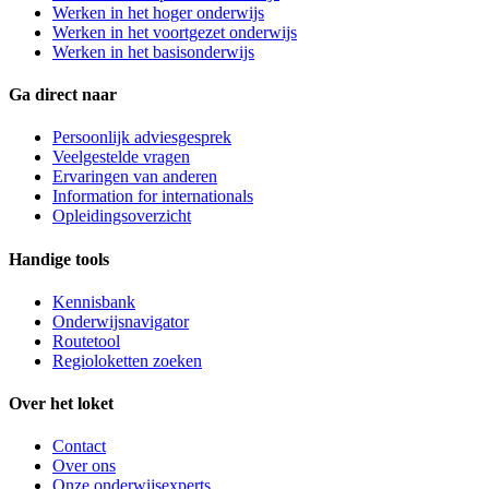
Werken in het hoger onderwijs
Werken in het voortgezet onderwijs
Werken in het basisonderwijs
Ga direct naar
Persoonlijk adviesgesprek
Veelgestelde vragen
Ervaringen van anderen
Information for internationals
Opleidingsoverzicht
Handige tools
Kennisbank
Onderwijsnavigator
Routetool
Regioloketten zoeken
Over het loket
Contact
Over ons
Onze onderwijsexperts