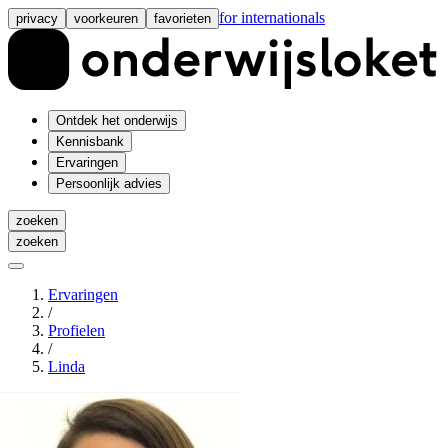
for internationals
privacy
voorkeuren
favorieten
Ontdek het onderwijs
Kennisbank
Ervaringen
Persoonlijk advies
zoeken
zoeken
Ervaringen
/
Profielen
/
Linda