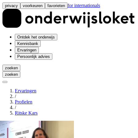
for internationals
privacy
voorkeuren
favorieten
Ontdek het onderwijs
Kennisbank
Ervaringen
Persoonlijk advies
zoeken
zoeken
Ervaringen
/
Profielen
/
Ritske Kars