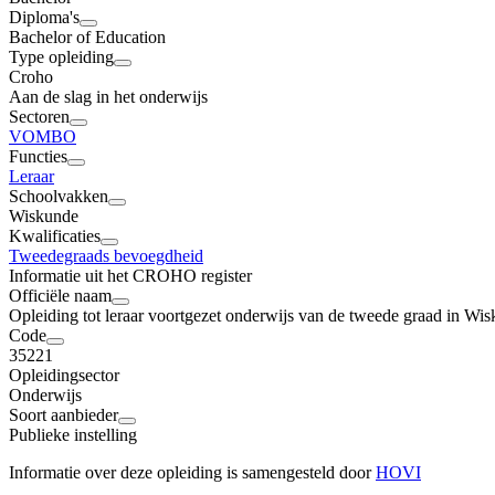
Diploma's
Bachelor of Education
Type opleiding
Croho
Aan de slag in het onderwijs
Sectoren
VO
MBO
Functies
Leraar
Schoolvakken
Wiskunde
Kwalificaties
Tweedegraads bevoegdheid
Informatie uit het CROHO register
Officiële naam
Opleiding tot leraar voortgezet onderwijs van de tweede graad in Wi
Code
35221
Opleidingsector
Onderwijs
Soort aanbieder
Publieke instelling
Informatie over deze opleiding is samengesteld door
HOVI