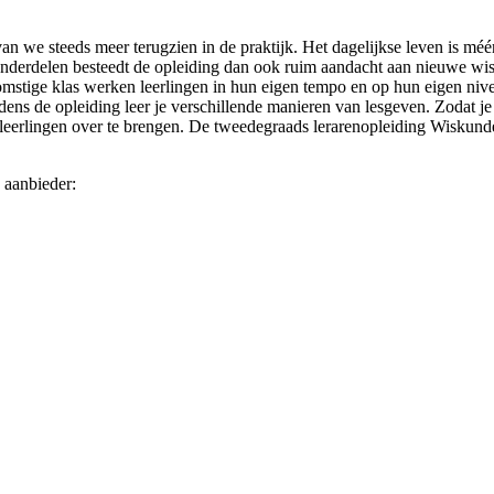
van we steeds meer terugzien in de praktijk. Het dagelijkse leven is
 onderdelen besteedt de opleiding dan ook ruim aandacht aan nieuwe wi
ekomstige klas werken leerlingen in hun eigen tempo en op hun eigen niv
dens de opleiding leer je verschillende manieren van lesgeven. Zodat je 
rlingen over te brengen. De tweedegraads lerarenopleiding Wiskunde sta
 aanbieder: