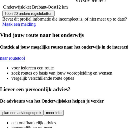
VO
MBO
HO
PO
Onderwijsloket Brabant-Oost
12 km
Toon 20 andere regioloketten
Bevat dit profiel informatie die incompleet is, of niet meer up to dat
Maak een melding
Vind jouw route naar het onderwijs
Ontdek al jouw mogelijke routes naar het onderwijs in de interacti
naar routetool
voor iedereen een route
zoek routes op basis van jouw vooropleiding en wensen
vergelijk verschillende route opties
Liever een persoonlijk advies?
De adviseurs van het Onderwijsloket helpen je verder.
plan een adviesgesprek
meer info
een onafhankelijk advies
persoonlijk en op maat