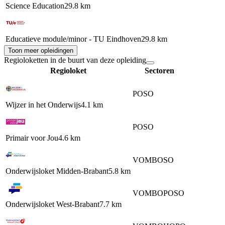
Science Education
29.8 km
Educatieve module/minor - TU Eindhoven
29.8 km
Toon meer opleidingen
Regioloketten in de buurt van deze opleiding
Regioloket
Sectoren
PO
SO
Wijzer in het Onderwijs
4.1 km
PO
SO
Primair voor Jou
4.6 km
VO
MBO
SO
Onderwijsloket Midden-Brabant
5.8 km
VO
MBO
PO
SO
Onderwijsloket West-Brabant
7.7 km