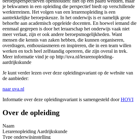
beroepsperspectieven openhouden: niet op één paard wedden, maar
je bekwamen in een opleiding die perspectief biedt op verschillende
werkterreinen. Het volgen van een lerarenopleiding is een
aantrekkelijke beroepskeuze. In het onderwijs is er namelijk grote
behoefte aan academisch opgeleide docenten. En hoewel iemand die
eenmaal gegrepen is door het leraarschap het onderwijs vaak niet
meer verlaat, zijn er ook andere beroepsmogelijkheden. Want
mensen die kennis van zaken hebben, die kunnen organiseren,
overdragen, enthousiasmeren en inspireren, die in een team willen
werken en toch heel zelfstandig opereren, die zijn overal in trek.
Meer informatie vind je op http://uva.nl/lerarenopleiding-
aardrijkskunde
Je kunt verder lezen over deze opleidingsvariant op de website van
de aanbieder:
naar uva.nl
Informatie over deze opleidingsvariant is samengesteld door
HOVI
Over de opleiding
Naam
Lerarenopleiding Aardrijkskunde
Type onderwijsinstelling