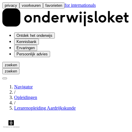
for internationals
privacy
voorkeuren
favorieten
Ontdek het onderwijs
Kennisbank
Ervaringen
Persoonlijk advies
zoeken
zoeken
Navigator
/
Opleidingen
/
Lerarenopleiding Aardrijkskunde