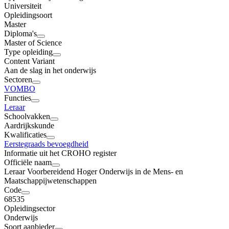
Universiteit
Opleidingsoort
Master
Diploma's
Master of Science
Type opleiding
Content Variant
Aan de slag in het onderwijs
Sectoren
VO
MBO
Functies
Leraar
Schoolvakken
Aardrijkskunde
Kwalificaties
Eerstegraads bevoegdheid
Informatie uit het CROHO register
Officiële naam
Leraar Voorbereidend Hoger Onderwijs in de Mens- en
Maatschappijwetenschappen
Code
68535
Opleidingsector
Onderwijs
Soort aanbieder