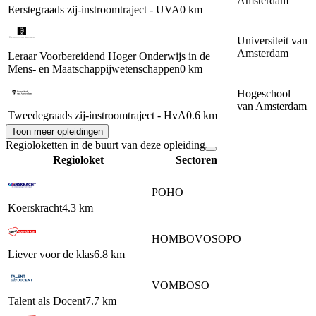
Amsterdam
Eerstegraads zij-instroomtraject - UVA
0 km
Universiteit van
Amsterdam
Leraar Voorbereidend Hoger Onderwijs in de
Mens- en Maatschappijwetenschappen
0 km
Hogeschool
van Amsterdam
Tweedegraads zij-instroomtraject - HvA
0.6 km
Toon meer opleidingen
Regioloketten in de buurt van deze opleiding
Regioloket
Sectoren
PO
HO
Koerskracht
4.3 km
HO
MBO
VO
SO
PO
Liever voor de klas
6.8 km
VO
MBO
SO
Talent als Docent
7.7 km