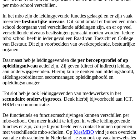
per mbo-school verschillen.
In het mbo zijn de leidinggevende functies gelaagd en er zijn vaak
meerdere
bestuurlijke niveaus
. Dit komt omdat er binnen een mbo-
school doorgaans veel verschillende afdelingen zijn, en er op veel
verschillende niveaus beslissingen gemaakt moeten worden. Iedere
mbo-school heeft in ieder geval een Raad van Toezicht en College
van Bestuur. Dit zijn voorbeelden van overkoepelende, bestuurlijke
organen.
Daarnaast heb je leidinggevenden die
per beroepsprofiel of op
opleidingsniveau
actief zijn. Zij geven (direct of indirect) leiding
aan onderwijsgevenden. Hierbij kun je denken aan afdelingshoofd,
afdelingscoördinator, sectormanager, opleidingshoofd en
opleidingsmanager.
Tot slot heb je ook leidinggevenden van medewerkers in het
secundaire onderwijsproces
. Denk hierbij bijvoorbeeld aan ICT,
HRM en communicatie.
De functietitels en functieomschrijvingen kunnen verschillen per
mbo-school. Om meer inzicht te krijgen in welke leidinggevende
functies er zijn, zou je bijvoorbeeld eens contact kunnen opnemen
met verschillende mbo-scholen. Op
KiesMBO
vind je een overzicht
van alle mbo-scholen in Nederland. Je zou ook op vacaturewebsites