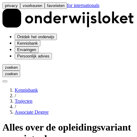
for internationals
privacy
voorkeuren
favorieten
Ontdek het onderwijs
Kennisbank
Ervaringen
Persoonlijk advies
zoeken
zoeken
Kennisbank
/
Trajecten
/
Associate Degree
Alles over de opleidingsvariant