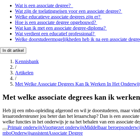
Wat is een associate degree?
Wat zijn de toelatingseisen voor een associate degree?
Welke educatieve associate degrees zijn er?
Hoe is een associate degree opgebouwd?
Wat kan ik met een associate degree-diploma?
Wat verdient een educatief professional?
Welke doorstudeermogelijkheden heb ik na een associate degr
In dit artikel
Kennisbank
/
Artikelen
/
Met Welke Associate Degrees Kan Ik Werken In Het Onderwij
Met welke associate degrees kan ik werken
Heb jij een mbo-opleiding afgerond en wil je doorstuderen, maar vind j
leraarondersteuner jou beter dan het leraarschap? Dan is een associate 
welke functies in het onderwijs je na het behalen van een associate d
Primair onderwijs
Voortgezet onderwijs
Middelbaar beroepsonderwi
mbo
Onderwijsassistent
Associate Degree