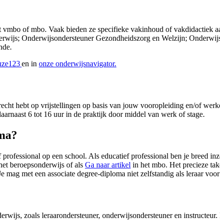
t vmbo of mbo. Vaak bieden ze specifieke vakinhoud of vakdidactiek aa
derwijs; Onderwijsondersteuner Gezondheidszorg en Welzijn; Onderwij
nde.
uze123
en in
onze onderwijsnavigator.
je recht hebt op vrijstellingen op basis van jouw vooropleiding en/of w
aarnaast 6 tot 16 uur in de praktijk door middel van werk of stage.
oma?
 professional op een school. Als educatief professional ben je breed inz
het beroepsonderwijs of als
Ga naar artikel
in het mbo. Het precieze tak
 mag met een associate degree-diploma niet zelfstandig als leraar voor 
rwijs, zoals leraarondersteuner, onderwijsondersteuner en instructeur. D