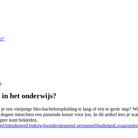
ee?
s
 in het onderwijs?
e een vierjarige hbo-bacheloropleiding te lang of een te grote stap? Wil 
degree misschien een passende keuze voor jou. In dit artikel lees je wat
egree kunt bekleden.
js
Opleidingen
Onderwijsondersteunend personeel
Studielast
Leraaronder