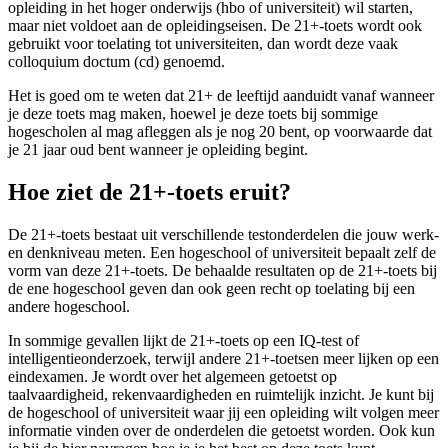
opleiding in het hoger onderwijs (hbo of universiteit) wil starten,
maar niet voldoet aan de opleidingseisen. De 21+-toets wordt ook
gebruikt voor toelating tot universiteiten, dan wordt deze vaak
colloquium doctum (cd) genoemd.
Het is goed om te weten dat 21+ de leeftijd aanduidt vanaf wanneer
je deze toets mag maken, hoewel je deze toets bij sommige
hogescholen al mag afleggen als je nog 20 bent, op voorwaarde dat
je 21 jaar oud bent wanneer je opleiding begint.
Hoe ziet de 21+-toets eruit?
De 21+-toets bestaat uit verschillende testonderdelen die jouw werk-
en denkniveau meten. Een hogeschool of universiteit bepaalt zelf de
vorm van deze 21+-toets. De behaalde resultaten op de 21+-toets bij
de ene hogeschool geven dan ook geen recht op toelating bij een
andere hogeschool.
In sommige gevallen lijkt de 21+-toets op een IQ-test of
intelligentieonderzoek, terwijl andere 21+-toetsen meer lijken op een
eindexamen. Je wordt over het algemeen getoetst op
taalvaardigheid, rekenvaardigheden en ruimtelijk inzicht. Je kunt bij
de hogeschool of universiteit waar jij een opleiding wilt volgen meer
informatie vinden over de onderdelen die getoetst worden. Ook kun