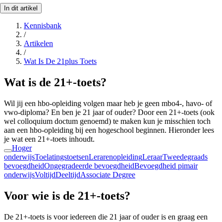
In dit artikel
Kennisbank
/
Artikelen
/
Wat Is De 21plus Toets
Wat is de 21+-toets?
Wil jij een hbo-opleiding volgen maar heb je geen mbo4-, havo- of
vwo-diploma? En ben je 21 jaar of ouder? Door een 21+-toets (ook
wel colloquium doctum genoemd) te maken kun je misschien toch
aan een hbo-opleiding bij een hogeschool beginnen. Hieronder lees
je wat een 21+-toets inhoudt.
Hoger
onderwijs
Toelatingstoetsen
Lerarenopleiding
Leraar
Tweedegraads
bevoegdheid
Ongegradeerde bevoegdheid
Bevoegdheid pimair
onderwijs
Voltijd
Deeltijd
Associate Degree
Voor wie is de 21+-toets?
De 21+-toets is voor iedereen die 21 jaar of ouder is en graag een