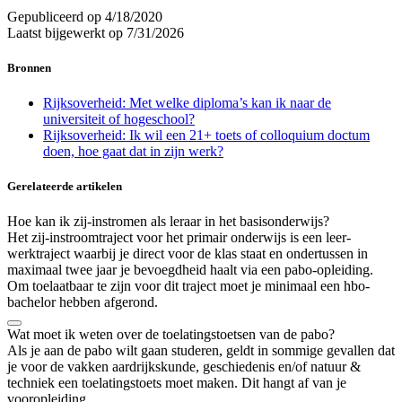
Gepubliceerd op
4/18/2020
Laatst bijgewerkt op
7/31/2026
Bronnen
Rijksoverheid: Met welke diploma’s kan ik naar de
universiteit of hogeschool?
Rijksoverheid: Ik wil een 21+ toets of colloquium doctum
doen, hoe gaat dat in zijn werk?
Gerelateerde artikelen
Hoe kan ik zij-instromen als leraar in het basisonderwijs?
Het zij-instroomtraject voor het primair onderwijs is een leer-
werktraject waarbij je direct voor de klas staat en ondertussen in
maximaal twee jaar je bevoegdheid haalt via een pabo-opleiding.
Om toelaatbaar te zijn voor dit traject moet je minimaal een hbo-
bachelor hebben afgerond.
Wat moet ik weten over de toelatingstoetsen van de pabo?
Als je aan de pabo wilt gaan studeren, geldt in sommige gevallen dat
je voor de vakken aardrijkskunde, geschiedenis en/of natuur &
techniek een toelatingstoets moet maken. Dit hangt af van je
vooropleiding.