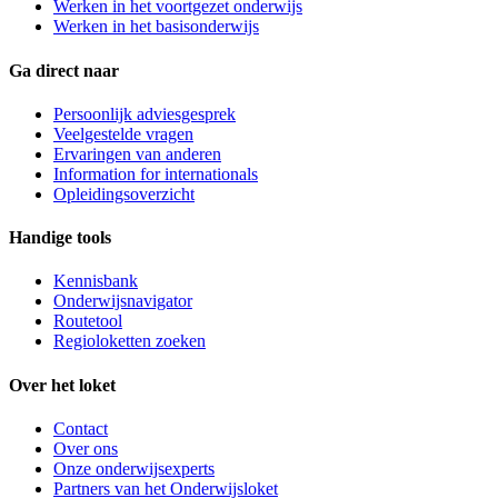
Werken in het voortgezet onderwijs
Werken in het basisonderwijs
Ga direct naar
Persoonlijk adviesgesprek
Veelgestelde vragen
Ervaringen van anderen
Information for internationals
Opleidingsoverzicht
Handige tools
Kennisbank
Onderwijsnavigator
Routetool
Regioloketten zoeken
Over het loket
Contact
Over ons
Onze onderwijsexperts
Partners van het Onderwijsloket