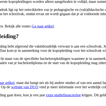
eeste kopopleidingen worden alleen aangeboden in voltijd, maar somm
nadruk ligt op het ontwikkelen van je pedagogische en (vak)didactische 
n het schoolvak, omdat ervan uit wordt gegaan dat je al voldoende inh
n. Bekijk alle routes
Ga naar artikel
.
leiding?
ding hebt afgerond die vakinhoudelijk verwant is aan een schoolvak. J
? Dan kom je in aanmerking voor de kopopleiding voor het schoolvak
cht staan van de specifieke bacheloropleidingen waarmee je in aanmer
ehalen van je bachelordiploma en de start van de kopopleiding mag zitt
ar artikel
, maar dat hangt net als bij andere studies af van een aantal fa
d. Op de
website van DUO
vind je meer informatie over het wettelijk col
ding gaat doen, kun je een jaar
extra studiefinanciering
krijgen. Dit geld