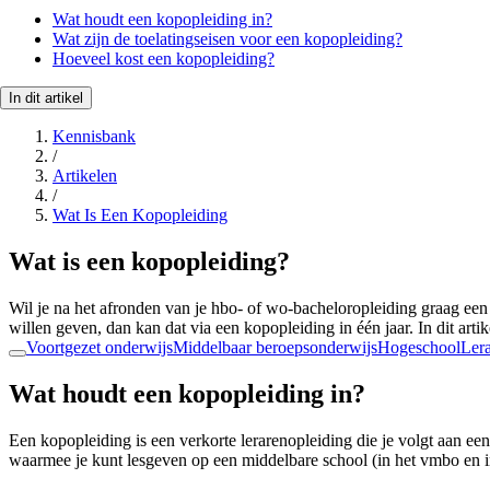
Wat houdt een kopopleiding in?
Wat zijn de toelatingseisen voor een kopopleiding?
Hoeveel kost een kopopleiding?
In dit artikel
Kennisbank
/
Artikelen
/
Wat Is Een Kopopleiding
Wat is een kopopleiding?
Wil je na het afronden van je hbo- of wo-bacheloropleiding graag een
willen geven, dan kan dat via een kopopleiding in één jaar. In dit ar
Voortgezet onderwijs
Middelbaar beroepsonderwijs
Hogeschool
Lera
Wat houdt een kopopleiding in?
Een kopopleiding is een verkorte lerarenopleiding die je volgt aan ee
waarmee je kunt lesgeven op een middelbare school (in het vmbo en