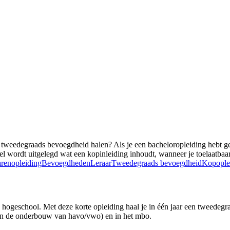
 tweedegraads bevoegdheid halen? Als je een bacheloropleiding hebt ge
tikel wordt uitgelegd wat een kopinleiding inhoudt, wanneer je toelaatba
renopleiding
Bevoegdheden
Leraar
Tweedegraads bevoegdheid
Kopople
n hogeschool. Met deze korte opleiding haal je in één jaar een tweedeg
 in de onderbouw van havo/vwo) en in het mbo.