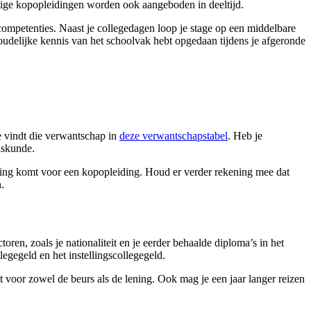
ige kopopleidingen worden ook aangeboden in deeltijd.
competenties. Naast je collegedagen loop je stage op een middelbare
oudelijke kennis van het schoolvak hebt opgedaan tijdens je afgeronde
e vindt die verwantschap in
deze verwantschapstabel
. Heb je
 wiskunde.
king komt voor een kopopleiding. Houd er verder rekening mee dat
en.
ctoren, zoals je nationaliteit en je eerder behaalde diploma’s in het
legegeld en het instellingscollegegeld.
t voor zowel de beurs als de lening. Ook mag je een jaar langer reizen