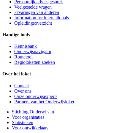
Persoonlijk adviesgesprek
Veelgestelde vragen
Ervaringen van anderen
Information for internationals
Opleidingsoverzicht
Handige tools
Kennisbank
Onderwijsnavigator
Routetool
Regioloketten zoeken
Over het loket
Contact
Over ons
Onze onderwijsexperts
Partners van het Onderwijsloket
Stichting Onderwijs in
Voor organisaties
Statistieken
Voor ontwikkelaars