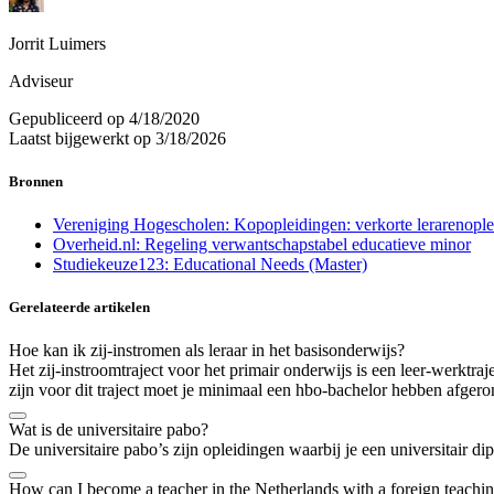
Jorrit Luimers
Adviseur
Gepubliceerd op
4/18/2020
Laatst bijgewerkt op
3/18/2026
Bronnen
Vereniging Hogescholen: Kopopleidingen: verkorte lerarenoplei
Overheid.nl: Regeling verwantschapstabel educatieve minor
Studiekeuze123: Educational Needs (Master)
Gerelateerde artikelen
Hoe kan ik zij-instromen als leraar in het basisonderwijs?
Het zij-instroomtraject voor het primair onderwijs is een leer-werktra
zijn voor dit traject moet je minimaal een hbo-bachelor hebben afgero
Wat is de universitaire pabo?
De universitaire pabo’s zijn opleidingen waarbij je een universitair d
How can I become a teacher in the Netherlands with a foreign teachin