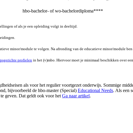
hbo-bachelor- of wo-bachelordiploma****
llingen of als je een opleiding volgt in deeltijd.
leidingen.
catieve minor/module te volgen. Na afronding van de educatieve minor/module ben
psgerichte profielen
in het (v)mbo. Hiervoor moet je minimaal beschikken over een
heidseisen als voor het regulier voortgezet onderwijs. Sommige midde
rond, bijvoorbeeld de hbo-master (Special)
Educational Needs
. Als een 
 te geven. Dat geldt ook voor het
Ga naar artikel
.