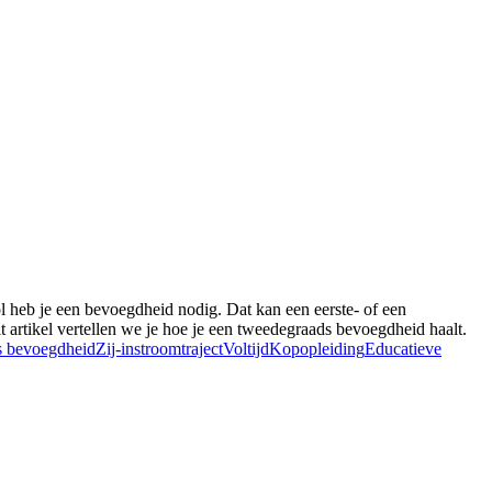
l heb je een bevoegdheid nodig. Dat kan een eerste- of een
 artikel vertellen we je hoe je een tweedegraads bevoegdheid haalt.
 bevoegdheid
Zij-instroomtraject
Voltijd
Kopopleiding
Educatieve