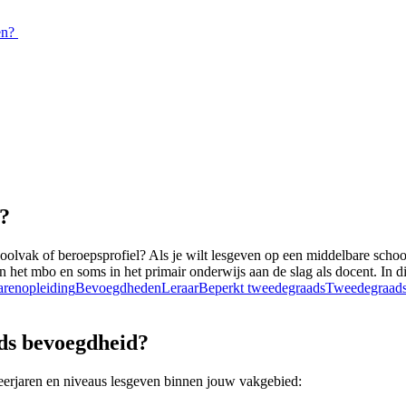
en?
?
oolvak of beroepsprofiel? Als je wilt lesgeven op een middelbare schoo
et mbo en soms in het primair onderwijs aan de slag als docent. In dit
arenopleiding
Bevoegdheden
Leraar
Beperkt tweedegraads
Tweedegraads
ds bevoegdheid?
leerjaren en niveaus lesgeven binnen jouw vakgebied: