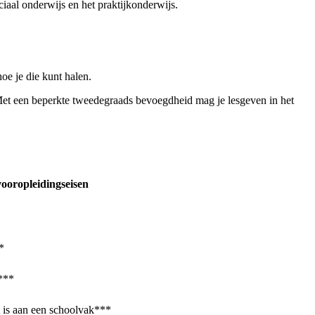
ciaal onderwijs en het praktijkonderwijs.
hoe je die kunt halen.
Met een beperkte tweedegraads bevoegdheid mag je lesgeven in het
ooropleidingseisen
**
k***
t is aan een schoolvak***