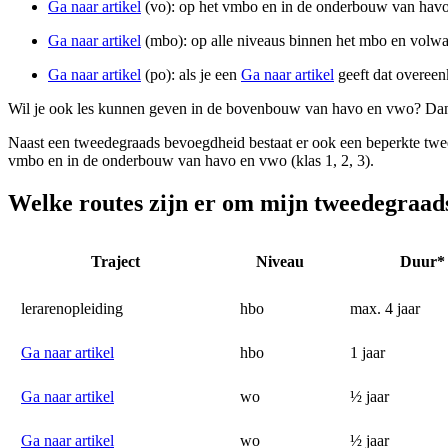
Ga naar artikel
(vo): op het vmbo en in de onderbouw van havo e
Ga naar artikel
(mbo): op alle niveaus binnen het mbo en volw
Ga naar artikel
(po): als je een
Ga naar artikel
geeft dat overeen
Wil je ook les kunnen geven in de bovenbouw van havo en vwo? Dan 
Naast een tweedegraads bevoegdheid bestaat er ook een beperkte tw
vmbo en in de onderbouw van havo en vwo (klas 1, 2, 3).
Welke routes zijn er om mijn tweedegraad
Traject
Niveau
Duur
lerarenopleiding
hbo
max. 4 jaar
Ga naar artikel
hbo
1 jaar
Ga naar artikel
wo
½ jaar
Ga naar artikel
wo
½ jaar