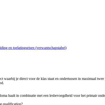
ding en toelatingseisen (verwantschapstabel)
ject waarbij je direct voor de klas staat en ondertussen in maximaal twe
nd.
iploma haalt in combinatie met een lesbevoegdheid voor het primair onde
g qualification?