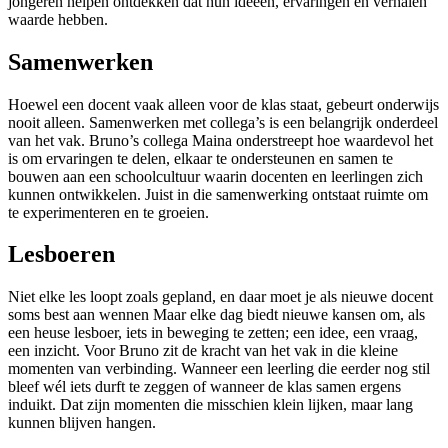
jongeren helpen ontdekken dat hun ideeën, ervaringen en verhalen
waarde hebben.
Samenwerken
Hoewel een docent vaak alleen voor de klas staat, gebeurt onderwijs
nooit alleen. Samenwerken met collega’s is een belangrijk onderdeel
van het vak. Bruno’s collega Maina onderstreept hoe waardevol het
is om ervaringen te delen, elkaar te ondersteunen en samen te
bouwen aan een schoolcultuur waarin docenten en leerlingen zich
kunnen ontwikkelen. Juist in die samenwerking ontstaat ruimte om
te experimenteren en te groeien.
Lesboeren
Niet elke les loopt zoals gepland, en daar moet je als nieuwe docent
soms best aan wennen Maar elke dag biedt nieuwe kansen om, als
een heuse lesboer, iets in beweging te zetten; een idee, een vraag,
een inzicht. Voor Bruno zit de kracht van het vak in die kleine
momenten van verbinding. Wanneer een leerling die eerder nog stil
bleef wél iets durft te zeggen of wanneer de klas samen ergens
induikt. Dat zijn momenten die misschien klein lijken, maar lang
kunnen blijven hangen.