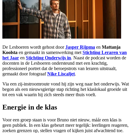
De Lesboeren wordt gehost door
Jasper Rijpma
en
Mattanja
Koolsta
en gemaakt in samenwerking met
⁠Stichting Leraren van
het Jaar⁠
en
⁠Stichting Onderwijs in⁠
. Naast de podcast worden de
docenten in de Lesboeren
ondersteund met een krachtig,
professioneel portret dat de beroepstrots van leraren uitstraalt,
gemaakt door fotograaf
⁠Nike Liscaljet⁠
.
Via een zij-instroomroute vond hij zijn weg naar het onderwijs. Wat
begon als een nieuwsgierige stap richting het klaslokaal groeide uit
tot een vak waarin hij zich steeds meer thuis voelt.
Energie in de klas
Voor een groep staan is voor Bruno niet nieuw, máár een klas is
geen publiek. In een klas gebeurt meer tegelijk: leerlingen reageren,
zoeken grenzen op, stellen vragen of kijken juist afwachtend toe.