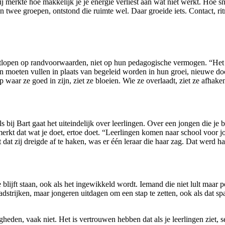
j merkte hoe makkelijk je je energie verliest aan wat niet werkt. Hoe sn
n twee groepen, ontstond die ruimte wel. Daar groeide iets. Contact, r
astlopen op randvoorwaarden, niet op hun pedagogische vermogen. “Het zi
ten moeten vullen in plaats van begeleid worden in hun groei, nieuwe d
 waar ze goed in zijn, ziet ze bloeien. Wie ze overlaadt, ziet ze afhake
s bij Bart gaat het uiteindelijk over leerlingen. Over een jongen die je 
rkt dat wat je doet, ertoe doet. “Leerlingen komen naar school voor jou
at zij dreigde af te haken, was er één leraar die haar zag. Dat werd h
blijft staan, ook als het ingewikkeld wordt. Iemand die niet lult maar p
 gladstrijken, maar jongeren uitdagen om een stap te zetten, ook als dat 
eden, vaak niet. Het is vertrouwen hebben dat als je leerlingen ziet, s