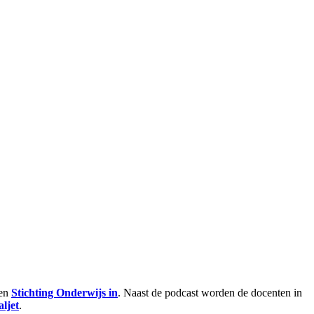
en
⁠Stichting Onderwijs in⁠
. Naast de podcast worden de docenten in
ljet⁠
.