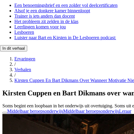
Een benoemingsbrief en een zolder vol deelcertificaten
Alsof je een donkere kamer binnenloopt
Trainer is iets anders dan docent
Het probleem zit zelden in de klas
Leerlingen komen voor jou
Lesboeren
Luister naar Bart en Kirsten in De Lesboeren podcast:
In dit verhaal
Ervaringen
/
Verhalen
/
Kirsten Cuppen En Bart Dikmans Over Wanneer Motivatie Nie
Kirsten Cuppen en Bart Dikmans over wanne
Soms begint een loopbaan in het onderwijs uit overtuiging. Soms uit e
Middelbaar beroepsonderwijs
Middelbaar beroepsonderwijs
Leraar