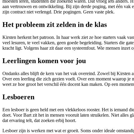
moesten leren, studenten die zoekend waren. Dat vroeg iets anders. Hi
aan vertrouwen en ontwikkeling. Bij zijn derde poging, met één vak e
zijn contract niet verlengd. Drie pogingen. Geen vaste plek.
Het probleem zit zelden in de klas
Kirsten herkent het patroon. In haar werk ziet ze hoe starters vaak v
veel lesuren, te veel vakken, geen goede begeleiding. Starters die ga
kracht ligt. Volgens haar zit daar een systeemfout. Wie mensen inzet op
Leerlingen komen voor jou
Ondanks alles blijft de kern van het vak overeind. Zowel bij Kirsten al
Over een leerling die zich gezien voelt. Over een moment waarop je me
weet ze hoe groot het verschil één docent kan maken. Op een moment d
Lesboeren
Een lesboer is geen held met een vlekkeloos rooster. Het is iemand die 
doet. Voor Bart zit het in mensen vooruit laten struikelen. Niet alles
dat ervaring telt, dat zoeken erbij hoort.
Lesboer zijn is werken met wat er groeit. Soms onder ideale omstandigh