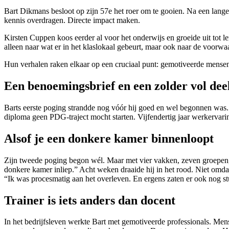
Bart Dikmans besloot op zijn 57e het roer om te gooien. Na een lange c
kennis overdragen. Directe impact maken.
Kirsten Cuppen koos eerder al voor het onderwijs en groeide uit tot ler
alleen naar wat er in het klaslokaal gebeurt, maar ook naar de voorwa
Hun verhalen raken elkaar op een cruciaal punt: gemotiveerde mense
Een benoemingsbrief en een zolder vol deel
Barts eerste poging strandde nog vóór hij goed en wel begonnen was. 
diploma geen PDG-traject mocht starten. Vijfendertig jaar werkervarin
Alsof je een donkere kamer binnenloopt
Zijn tweede poging begon wél. Maar met vier vakken, zeven groepen, 
donkere kamer inliep.” Acht weken draaide hij in het rood. Niet omdat l
“Ik was procesmatig aan het overleven. En ergens zaten er ook nog stu
Trainer is iets anders dan docent
In het bedrijfsleven werkte Bart met gemotiveerde professionals. Mense