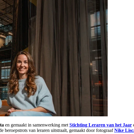
ta
en gemaakt in samenwerking met
⁠Stichting Leraren van het Jaar⁠
de beroepstrots van leraren uitstraalt, gemaakt door fotograaf
⁠Nike Lisca