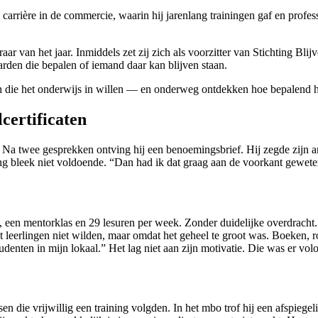
arrière in de commercie, waarin hij jarenlang trainingen gaf en professi
aar van het jaar. Inmiddels zet zij zich als voorzitter van Stichting Bl
arden die bepalen of iemand daar kan blijven staan.
n die het onderwijs in willen — en onderweg ontdekken hoe bepalend h
certificaten
Na twee gesprekken ontving hij een benoemingsbrief. Hij zegde zijn an
g bleek niet voldoende. “Dan had ik dat graag aan de voorkant geweten,”
een mentorklas en 29 lesuren per week. Zonder duidelijke overdracht.
eerlingen niet wilden, maar omdat het geheel te groot was. Boeken, roost
denten in mijn lokaal.” Het lag niet aan zijn motivatie. Die was er vo
n die vrijwillig een training volgden. In het mbo trof hij een afspiege