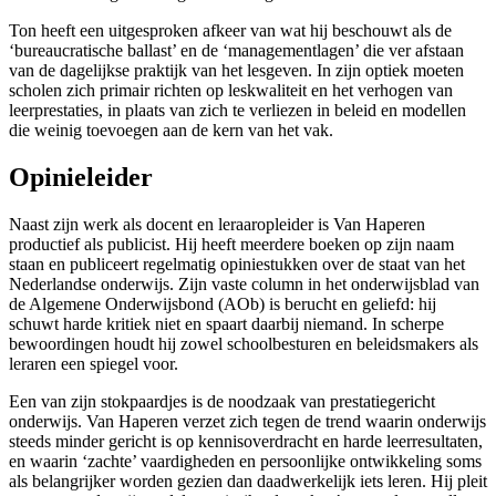
Ton heeft een uitgesproken afkeer van wat hij beschouwt als de
‘bureaucratische ballast’ en de ‘managementlagen’ die ver afstaan
van de dagelijkse praktijk van het lesgeven. In zijn optiek moeten
scholen zich primair richten op leskwaliteit en het verhogen van
leerprestaties, in plaats van zich te verliezen in beleid en modellen
die weinig toevoegen aan de kern van het vak.
Opinieleider
Naast zijn werk als docent en leraaropleider is Van Haperen
productief als publicist. Hij heeft meerdere boeken op zijn naam
staan en publiceert regelmatig opiniestukken over de staat van het
Nederlandse onderwijs. Zijn vaste column in het onderwijsblad van
de Algemene Onderwijsbond (AOb) is berucht en geliefd: hij
schuwt harde kritiek niet en spaart daarbij niemand. In scherpe
bewoordingen houdt hij zowel schoolbesturen en beleidsmakers als
leraren een spiegel voor.
Een van zijn stokpaardjes is de noodzaak van prestatiegericht
onderwijs. Van Haperen verzet zich tegen de trend waarin onderwijs
steeds minder gericht is op kennisoverdracht en harde leerresultaten,
en waarin ‘zachte’ vaardigheden en persoonlijke ontwikkeling soms
als belangrijker worden gezien dan daadwerkelijk iets leren. Hij pleit