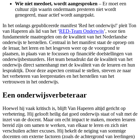
Wie niet meedoet, wordt aangesproken
– Er moet een
cultuur zijn waarin ondermaats presteren niet wordt
genegeerd, maar actief wordt aangepakt.
In het onlangs gepubliceerde manifest 'Red het onderwijs!' pleit Ton
van Haperen als lid van het ‘
RED-Team Onderwijs
’, voor tien
fundamentele maatregelen om de kwaliteit van het Nederlandse
onderwijs te herstellen. Centraal in het manifest staat de oproep om
de leraar, het leren en het lesgeven weer op de voorgrond te
plaatsen, in plaats van te focussen op financiële doelstellingen van
onderwijsbestuurders. Het team benadrukt dat de kwaliteit van het
onderwijs direct samenhangt met de kwaliteit van de leraren en hun
lespraktijk. Door deze aspecten centraal te stellen, streven ze naar
het verbeteren van leerprestaties en het herstellen van het
vertrouwen in het onderwijs.
Een onderwijsverbeteraar
Hoewel hij vaak kritisch is, blijft Van Haperen altijd gericht op
verbetering. Hij gelooft heilig dat goed onderwijs staat of valt met de
inzet van de docent. Maar om echt impact te maken, moeten leraren
bereid zijn om samen te werken, van elkaar te leren en zich niet
verschuilen achter excuses. Hij hekelt de neiging van sommige
docenten om externe factoren (zoals de achtergrond van leerlingen)