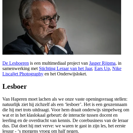
De Lesboeren
is een multimediaal project van
Jasper Rijpma
, in
samenwerking met
Stichting Leraar van het Jaar
,
Ears Up
,
Nike
Liscaljet Photography
en het Onderwijsloket.
Lesboer
Van Haperen moet lachen als we onze vaste openingsvraag stellen:
natuurlijk ziet hij zichzelf als een ‘lesboer’. Het is een geuzennaam
die hij met trots uitdraagt. Voor hem draait onderwijs simpelweg om
wat er in het klaslokaal gebeurt: de interactie tussen docent en
leerling en de overdracht van kennis. De corebusiness van de leraar
dus. Dat doet hij met verve: we waren te gast in zijn les, het eerste
lesuur - ‘s morgens vroeg om half negen.