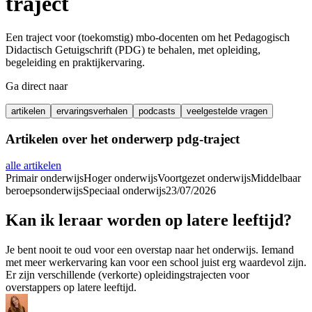
traject
Een traject voor (toekomstig) mbo-docenten om het Pedagogisch
Didactisch Getuigschrift (PDG) te behalen, met opleiding,
begeleiding en praktijkervaring.
Ga direct naar
artikelen
ervaringsverhalen
podcasts
veelgestelde vragen
Artikelen over het onderwerp
pdg-traject
alle artikelen
Primair onderwijs
Hoger onderwijs
Voortgezet onderwijs
Middelbaar
beroepsonderwijs
Speciaal onderwijs
23/07/2026
Kan ik leraar worden op latere leeftijd?
Je bent nooit te oud voor een overstap naar het onderwijs. Iemand
met meer werkervaring kan voor een school juist erg waardevol zijn.
Er zijn verschillende (verkorte) opleidingstrajecten voor
overstappers op latere leeftijd.