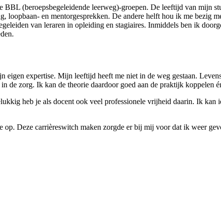
 BBL (beroepsbegeleidende leerweg)-groepen. De leeftijd van mijn stud
ing, loopbaan- en mentorgesprekken. De andere helft hou ik me bezig met
begeleiden van leraren in opleiding en stagiaires. Inmiddels ben ik do
eden.
ijn eigen expertise. Mijn leeftijd heeft me niet in de weg gestaan. Leve
b in de zorg. Ik kan de theorie daardoor goed aan de praktijk koppelen é
lukkig heb je als docent ook veel professionele vrijheid daarin. Ik kan 
e op. Deze carrièreswitch maken zorgde er bij mij voor dat ik weer gevo