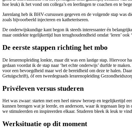
hoe leuk) ik het vond om collega’s en leerlingen te coachen en te beg
Jarenlang heb ik BHV-cursussen gegeven en de volgende stap was die 
zoals bijvoorbeeld injecteren en katheteriseren.
De onderwijskundige kant begon ik steeds interessanter én belangrijke
maar ontdekte tegelijkertijd hun terughoudendheid omdat ‘leren’ ook 
De eerste stappen richting het mbo
De lerarenopleiding lonkte, maar dit was een lastige stap. Hiervoor h
gedaan voordat ik de stap naar ‘het echte onderwijs’ durfde te maken
voor een bevoegdheid maar wel de bereidheid om deze te halen. Daa
Getuigschrift), óf een tweedegraads lerarenopleiding Gezondheidszorg
Privéleven versus studeren
Het was zwaar: starten met een heel nieuw beroep en tegelijkertijd ee
kunnen brengen wat je leerde, en andersom, waar ik tegenaan liep in 
we stimuleerden en inspireerden elkaar. Studeren bleek ik leuk te vi
Werksituatie op dit moment