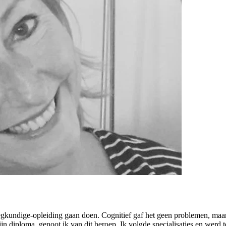
egkundige-opleiding gaan doen. Cognitief gaf het geen problemen, maar 
jn diploma, genoot ik van dit beroep. Ik volgde specialisaties en werd 