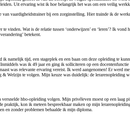
eleiden. Uit ervaring wist ik hoe belangrijk het was om een veilig werk
van vaardigheidstrainer bij een zorginstelling. Hier trainde ik de wer
r te vinden. Wat is de relatie tussen ‘onderwijzen’ en ‘leren’? Ik vond
‘verandering’ betekent.
ad ik namelijk tijd, een stageplek en een baan om deze opleiding te kun
. Inmiddels was ik 49 jaar en ging ik solliciteren op een docentenfunct
rnaast was relevante ervaring vereist. Ik werd aangenomen! Er werd 
 & Welzijn te volgen. Mijn keuze was duidelijk: de lerarenopleiding wa
n versnelde hbo-opleiding volgen. Mijn privéleven moest op een laag pi
de praktijk, kon ik meteen bespreekbaar maken op mijn lerarenopleiding.
nden en zonder problemen behaalde ik mijn diploma.