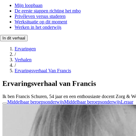
Mijn loopbaan
De eerste stappen richting het mbo
Privéleven versus studeren
Werksituatie op dit moment
Werken in het onderwijs
In dit verhaal
Ervaringen
/
Verhalen
/
Ervaringsverhaal Van Francis
Ervaringsverhaal van Francis
Ik ben Francis Schuren, 54 jaar en een enthousiaste docent Zorg & We
Middelbaar beroepsonderwijs
Middelbaar beroepsonderwijs
Leraar