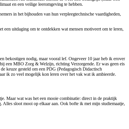
klimaat en een veilige leeromgeving te hebben.
knemers in het bijhouden van hun verpleegtechnische vaardigheden,
 het een uitdaging om te ontdekken wat mensen motiveert om te leren,
nen bekostigen nodig, maar vooral lef. Ongeveer 10 jaar heb ik erover
ie bij een MBO Zorg & Welzijn, richting Verzorgende. Er was geen eis
me de keuze gesteld om een PDG (Pedagogisch Didactisch
ar ik zo veel mogelijk kon leren over het vak wat ik ambieerde.
tje. Maar wat was het een mooie combinatie: direct in de praktijk
 Alles sloot mooi op elkaar aan. Ook bofte ik met mijn studiemaatje,