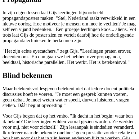
In zijn eigen lessen laat Gijs leerlingen bijvoorbeeld
propagandaposters maken. "Stel, Nederland raakt verwikkeld in een
nieuwe oorlog. Hoe motiveer je mensen om mee te vechten? Je mag
zelf een vijand bedenken." Een groepje leerlingen koos... aliens. Vol
trots laat Gijs de poster zien en vertelt daarbij hoe de onderliggende
propagandatechnieken te herkennen zijn.
"Het zijn echte eyecatchers," zegt Gijs. "Leerlingen praten erover,
docenten ook. En dan gaan we het hebben over propaganda,
beeldtaal, historische parallellen. Het werkt. Het is betekenisvol."
Blind bekennen
Maar betekenisvol lesgeven betekent niet dat iedere docent politieke
discussies hoeft te voeren. "Je moet een gesprek kunnen voeren,
geen debat. Je moet weten wat er speelt, durven luisteren, vragen
stellen. Dáár begint opvoeding."
Voor Gijs begon dat op het vmbo. "Ik dacht in het begin: waar ben
ik beland? Die leerlingen wilden vooral gezien worden. Ze werkten
voor mij, niet voor zichzelf." Zijn lesaanpak is sindsdien veranderd.
Ik refereer naar de bekende oneliner ‘geen prestatie zonder relatie en
hou hem voor dat het in zijn lessen andersom lijkt te werken. Gijs,