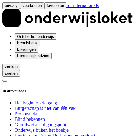
for internationals
privacy
voorkeuren
favorieten
Ontdek het onderwijs
Kennisbank
Ervaringen
Persoonlijk advies
zoeken
zoeken
In dit verhaal
Het begint op de gang
Burgerschap is niet van één vak
Propaganda
Blind bekennen
Grondwet als uitgangspunt
Onderwijs buiten het boekje
Luister naar Gijs in De Lesboeren podcast: