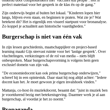
ontkend door complotdenkers met ‘vaccines kill people’. Het is
perfect materiaal voor het gesprek in de klas én op de gang."
Zijn onderwijs begint al buiten het lokaal. "Kinderen lopen hier
langs, blijven even staan, en beginnen te praten. Wat zie je? Wat
betekent dit? Het is eigenlijk een visueel startpunt voor bronanalyse.
Zo koppel je actualiteit aan historische vaardigheden."
Burgerschap is niet van één vak
In zijn lessen geschiedenis, maatschappijleer en project-based
learning maakt Gijs steevast ruimte voor het ‘lastige gesprek’. Over
vluchtelingen, verkiezingen of de rol van media – niets blijft
onbesproken. Maar burgerschapsvorming is volgens hem geen
exclusief domein van zijn vak.
"De economiedocent kan ook prima burgerschap onderwijzen,"
schreef hij in een opiniestuk. Daar staat hij nog altijd achter: "Iedere
docent kan het. Je moet gewoon je eigen invalshoek vinden."
Mattanja, co-host én muziekdocent, beaamt dat: "juist in muziek ben
je voortdurend bezig met betekenisgeving. Daarmee werk je al aan
burgerschap, al voordat je het zo noemt."
Propaganda