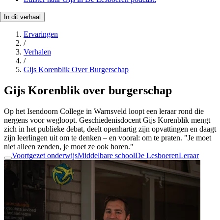
In dit verhaal
Ervaringen
/
Verhalen
/
Gijs Korenblik Over Burgerschap
Gijs Korenblik over burgerschap
Op het Isendoorn College in Warnsveld loopt een leraar rond die
nergens voor wegloopt. Geschiedenisdocent Gijs Korenblik mengt
zich in het publieke debat, deelt openhartig zijn opvattingen en daagt
zijn leerlingen uit om te denken – en vooral: om te praten. "Je moet
niet alleen zenden, je moet ze ook horen."
Voortgezet onderwijs
Middelbare school
De Lesboeren
Leraar