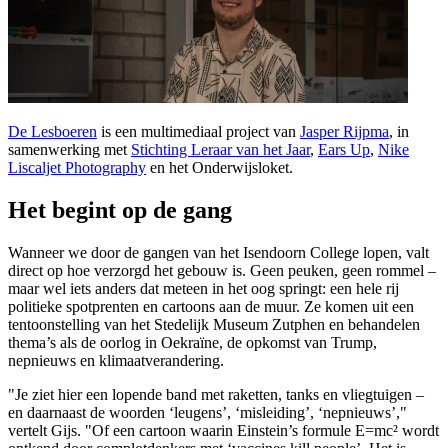
De Lesboeren
is een multimediaal project van
Jasper Rijpma
, in
samenwerking met
Stichting Leraar van het Jaar
,
Ears Up
,
Nike
Liscaljet Photography
en het Onderwijsloket.
Het begint op de gang
Wanneer we door de gangen van het Isendoorn College lopen, valt
direct op hoe verzorgd het gebouw is. Geen peuken, geen rommel –
maar wel iets anders dat meteen in het oog springt: een hele rij
politieke spotprenten en cartoons aan de muur. Ze komen uit een
tentoonstelling van het Stedelijk Museum Zutphen en behandelen
thema’s als de oorlog in Oekraïne, de opkomst van Trump,
nepnieuws en klimaatverandering.
"Je ziet hier een lopende band met raketten, tanks en vliegtuigen –
en daarnaast de woorden ‘leugens’, ‘misleiding’, ‘nepnieuws’,"
vertelt Gijs. "Of een cartoon waarin Einstein’s formule E=mc² wordt