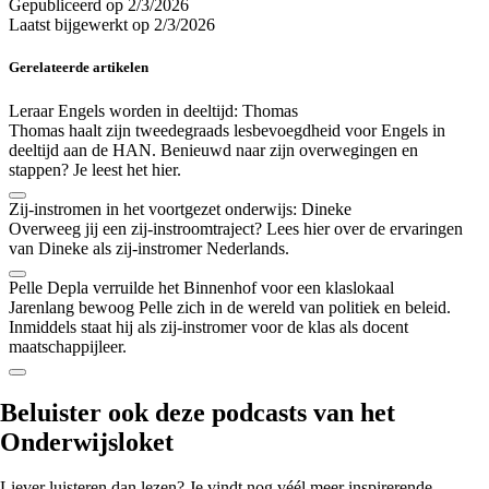
Gepubliceerd op
2/3/2026
Laatst bijgewerkt op
2/3/2026
Gerelateerde artikelen
Leraar Engels worden in deeltijd: Thomas
Thomas haalt zijn tweedegraads lesbevoegdheid voor Engels in
deeltijd aan de HAN. Benieuwd naar zijn overwegingen en
stappen? Je leest het hier.
Zij-instromen in het voortgezet onderwijs: Dineke
Overweeg jij een zij-instroomtraject? Lees hier over de ervaringen
van Dineke als zij-instromer Nederlands.
Pelle Depla verruilde het Binnenhof voor een klaslokaal
Jarenlang bewoog Pelle zich in de wereld van politiek en beleid.
Inmiddels staat hij als zij-instromer voor de klas als docent
maatschappijleer.
Beluister ook
deze podcasts
van het
Onderwijsloket
Liever luisteren dan lezen? Je vindt nog véél meer inspirerende