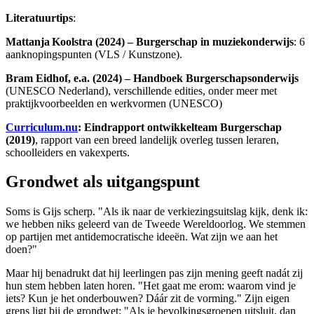
Literatuurtips
:
Mattanja Koolstra (2024) – Burgerschap in muziekonderwijs
: 6
aanknopingspunten (VLS / Kunstzone).
Bram Eidhof, e.a. (2024) – Handboek Burgerschapsonderwijs
(UNESCO Nederland), verschillende edities, onder meer met
praktijkvoorbeelden en werkvormen (UNESCO)
Curriculum.nu
: Eindrapport ontwikkelteam Burgerschap
(2019)
, rapport van een breed landelijk overleg tussen leraren,
schoolleiders en vakexperts.
Grondwet als uitgangspunt
Soms is Gijs scherp. "Als ik naar de verkiezingsuitslag kijk, denk ik:
we hebben niks geleerd van de Tweede Wereldoorlog. We stemmen
op partijen met antidemocratische ideeën. Wat zijn we aan het
doen?"
Maar hij benadrukt dat hij leerlingen pas zijn mening geeft nadát zij
hun stem hebben laten horen. "Het gaat me erom: waarom vind je
iets? Kun je het onderbouwen? Dáár zit de vorming." Zijn eigen
grens ligt bij de grondwet: "Als je bevolkingsgroepen uitsluit, dan