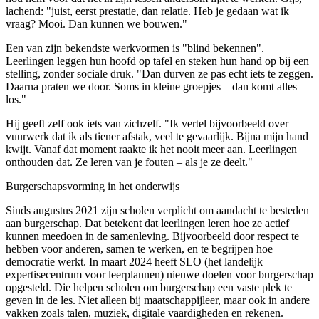
lachend: "juist, eerst prestatie, dan relatie. Heb je gedaan wat ik
vraag? Mooi. Dan kunnen we bouwen."
Een van zijn bekendste werkvormen is "blind bekennen".
Leerlingen leggen hun hoofd op tafel en steken hun hand op bij een
stelling, zonder sociale druk. "Dan durven ze pas echt iets te zeggen.
Daarna praten we door. Soms in kleine groepjes – dan komt alles
los."
Hij geeft zelf ook iets van zichzelf. "Ik vertel bijvoorbeeld over
vuurwerk dat ik als tiener afstak, veel te gevaarlijk. Bijna mijn hand
kwijt. Vanaf dat moment raakte ik het nooit meer aan. Leerlingen
onthouden dat. Ze leren van je fouten – als je ze deelt."
Burgerschapsvorming in het onderwijs
Sinds augustus 2021 zijn scholen verplicht om aandacht te besteden
aan burgerschap. Dat betekent dat leerlingen leren hoe ze actief
kunnen meedoen in de samenleving. Bijvoorbeeld door respect te
hebben voor anderen, samen te werken, en te begrijpen hoe
democratie werkt. In maart 2024 heeft SLO (het landelijk
expertisecentrum voor leerplannen) nieuwe doelen voor burgerschap
opgesteld. Die helpen scholen om burgerschap een vaste plek te
geven in de les. Niet alleen bij maatschappijleer, maar ook in andere
vakken zoals talen, muziek, digitale vaardigheden en rekenen.