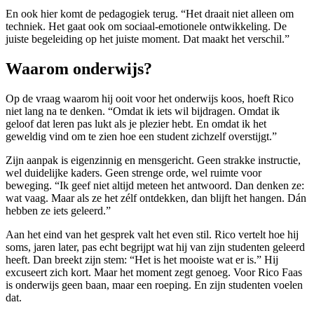
En ook hier komt de pedagogiek terug. “Het draait niet alleen om
techniek. Het gaat ook om sociaal-emotionele ontwikkeling. De
juiste begeleiding op het juiste moment. Dat maakt het verschil.”
Waarom onderwijs?
Op de vraag waarom hij ooit voor het onderwijs koos, hoeft Rico
niet lang na te denken. “Omdat ik iets wil bijdragen. Omdat ik
geloof dat leren pas lukt als je plezier hebt. En omdat ik het
geweldig vind om te zien hoe een student zichzelf overstijgt.”
Zijn aanpak is eigenzinnig en mensgericht. Geen strakke instructie,
wel duidelijke kaders. Geen strenge orde, wel ruimte voor
beweging. “Ik geef niet altijd meteen het antwoord. Dan denken ze:
wat vaag. Maar als ze het zélf ontdekken, dan blijft het hangen. Dán
hebben ze iets geleerd.”
Aan het eind van het gesprek valt het even stil. Rico vertelt hoe hij
soms, jaren later, pas echt begrijpt wat hij van zijn studenten geleerd
heeft. Dan breekt zijn stem: “Het is het mooiste wat er is.” Hij
excuseert zich kort. Maar het moment zegt genoeg. Voor Rico Faas
is onderwijs geen baan, maar een roeping. En zijn studenten voelen
dat.