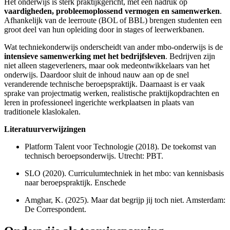
Het onderwijs is sterk praktijkgericht, met een nadruk op
vaardigheden, probleemoplossend vermogen en samenwerken
.
Afhankelijk van de leerroute (BOL of BBL) brengen studenten een
groot deel van hun opleiding door in stages of leerwerkbanen.​
Wat techniekonderwijs onderscheidt van ander mbo-onderwijs is de
intensieve samenwerking met het bedrijfsleven
. Bedrijven zijn
niet alleen stageverleners, maar ook medeontwikkelaars van het
onderwijs. Daardoor sluit de inhoud nauw aan op de snel
veranderende technische beroepspraktijk. Daarnaast is er vaak
sprake van projectmatig werken, realistische praktijkopdrachten en
leren in professioneel ingerichte werkplaatsen in plaats van
traditionele klaslokalen.​
Literatuurverwijzingen
Platform Talent voor Technologie (2018). De toekomst van
technisch beroepsonderwijs. Utrecht: PBT.
SLO (2020). Curriculumtechniek in het mbo: van kennisbasis
naar beroepspraktijk. Enschede
Amghar, K. (2025). Maar dat begrijp jij toch niet. Amsterdam:
De Correspondent.