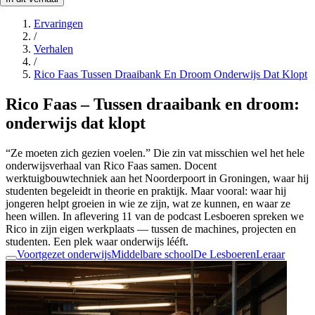
Ervaringen
/
Verhalen
/
Rico Faas Tussen Draaibank En Droom Onderwijs Dat Klopt
Rico Faas – Tussen draaibank en droom:
onderwijs dat klopt
“Ze moeten zich gezien voelen.” Die zin vat misschien wel het hele
onderwijsverhaal van Rico Faas samen. Docent
werktuigbouwtechniek aan het Noorderpoort in Groningen, waar hij
studenten begeleidt in theorie en praktijk. Maar vooral: waar hij
jongeren helpt groeien in wie ze zijn, wat ze kunnen, en waar ze
heen willen. In aflevering 11 van de podcast Lesboeren spreken we
Rico in zijn eigen werkplaats — tussen de machines, projecten en
studenten. Een plek waar onderwijs lééft.
Voortgezet onderwijs
Middelbare school
De Lesboeren
Leraar