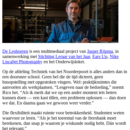
De Lesboeren
is een multimediaal project van
Jasper Rijpma
, in
samenwerking met
Stichting Leraar van het Jaar
,
Ears Up
,
Nike
Liscaljet Photography
en het Onderwijsloket.
Op de afdeling Techniek van het Noorderpoort is alles anders dan in
een doorsnee school. Geen bel die de tijd dicteert, geen
busopstelling met opgestoken vingers. Wel: praktijkruimtes die
aanvoelen als werkplaatsen. “Lesgeven naar de bedoeling,” noemt
Rico het. “Als ik merk dat we op een ander moment iets beters
kunnen doen — een kast tillen, een probleem oplossen — dan doen
we dat. En daarna gaan we gewoon weer verder.”
Die flexibiliteit maakt ruimte voor betrokkenheid. Studenten weten
waarvoor ze leren. “Als je het toerental van de freesbank moet
berekenen, dan snap je waarom je wiskunde nodig hebt. Dán wordt
het relevant.”