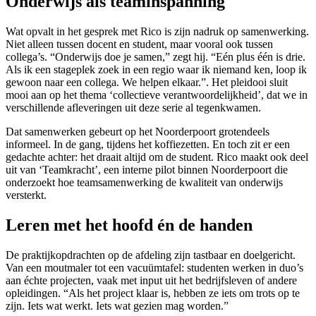
Onderwijs als teaminspanning
Wat opvalt in het gesprek met Rico is zijn nadruk op samenwerking.
Niet alleen tussen docent en student, maar vooral ook tussen
collega’s. “Onderwijs doe je samen,” zegt hij. “Eén plus één is drie.
Als ik een stageplek zoek in een regio waar ik niemand ken, loop ik
gewoon naar een collega. We helpen elkaar.”. Het pleidooi sluit
mooi aan op het thema ‘collectieve verantwoordelijkheid’, dat we in
verschillende afleveringen uit deze serie al tegenkwamen.
Dat samenwerken gebeurt op het Noorderpoort grotendeels
informeel. In de gang, tijdens het koffiezetten. En toch zit er een
gedachte achter: het draait altijd om de student. Rico maakt ook deel
uit van ‘Teamkracht’, een interne pilot binnen Noorderpoort die
onderzoekt hoe teamsamenwerking de kwaliteit van onderwijs
versterkt.
Leren met het hoofd én de handen
De praktijkopdrachten op de afdeling zijn tastbaar en doelgericht.
Van een moutmaler tot een vacuümtafel: studenten werken in duo’s
aan échte projecten, vaak met input uit het bedrijfsleven of andere
opleidingen. “Als het project klaar is, hebben ze iets om trots op te
zijn. Iets wat werkt. Iets wat gezien mag worden.”