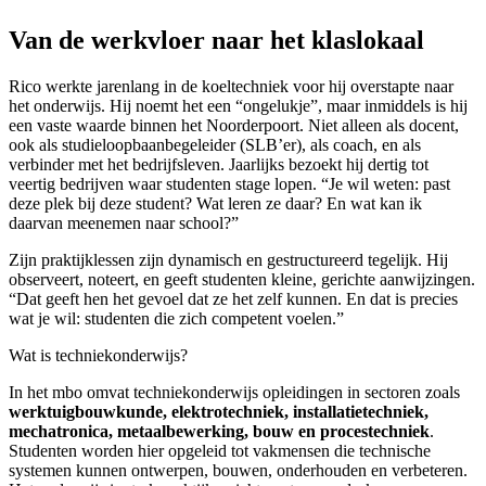
Van de werkvloer naar het klaslokaal
Rico werkte jarenlang in de koeltechniek voor hij overstapte naar
het onderwijs. Hij noemt het een “ongelukje”, maar inmiddels is hij
een vaste waarde binnen het Noorderpoort. Niet alleen als docent,
ook als studieloopbaanbegeleider (SLB’er), als coach, en als
verbinder met het bedrijfsleven. Jaarlijks bezoekt hij dertig tot
veertig bedrijven waar studenten stage lopen. “Je wil weten: past
deze plek bij deze student? Wat leren ze daar? En wat kan ik
daarvan meenemen naar school?”
Zijn praktijklessen zijn dynamisch en gestructureerd tegelijk. Hij
observeert, noteert, en geeft studenten kleine, gerichte aanwijzingen.
“Dat geeft hen het gevoel dat ze het zelf kunnen. En dat is precies
wat je wil: studenten die zich competent voelen.”
Wat is techniekonderwijs?
In het mbo omvat techniekonderwijs opleidingen in sectoren zoals
werktuigbouwkunde, elektrotechniek, installatietechniek,
mechatronica, metaalbewerking, bouw en procestechniek
.
Studenten worden hier opgeleid tot vakmensen die technische
systemen kunnen ontwerpen, bouwen, onderhouden en verbeteren.