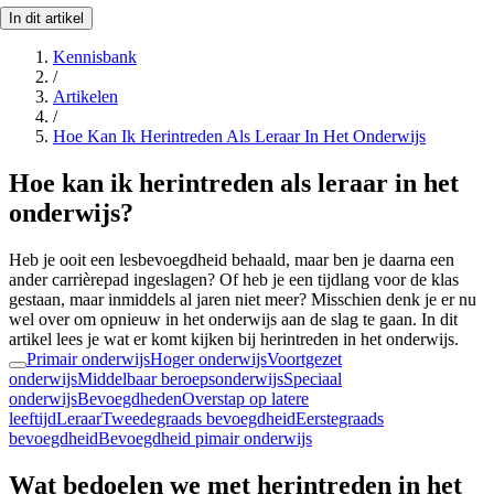
In dit artikel
Kennisbank
/
Artikelen
/
Hoe Kan Ik Herintreden Als Leraar In Het Onderwijs
Hoe kan ik herintreden als leraar in het
onderwijs?
Heb je ooit een lesbevoegdheid behaald, maar ben je daarna een
ander carrièrepad ingeslagen? Of heb je een tijdlang voor de klas
gestaan, maar inmiddels al jaren niet meer? Misschien denk je er nu
wel over om opnieuw in het onderwijs aan de slag te gaan. In dit
artikel lees je wat er komt kijken bij herintreden in het onderwijs.
Primair onderwijs
Hoger onderwijs
Voortgezet
onderwijs
Middelbaar beroepsonderwijs
Speciaal
onderwijs
Bevoegdheden
Overstap op latere
leeftijd
Leraar
Tweedegraads bevoegdheid
Eerstegraads
bevoegdheid
Bevoegdheid pimair onderwijs
Wat bedoelen we met herintreden in het