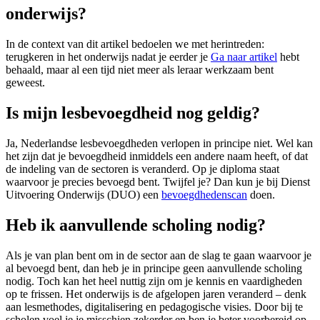
onderwijs?
In de context van dit artikel bedoelen we met herintreden:
terugkeren in het onderwijs nadat je eerder je
Ga naar artikel
hebt
behaald, maar al een tijd niet meer als leraar werkzaam bent
geweest.
Is mijn lesbevoegdheid nog geldig?
Ja, Nederlandse lesbevoegdheden verlopen in principe niet. Wel kan
het zijn dat je bevoegdheid inmiddels een andere naam heeft, of dat
de indeling van de sectoren is veranderd. Op je diploma staat
waarvoor je precies bevoegd bent. Twijfel je? Dan kun je bij Dienst
Uitvoering Onderwijs (DUO) een
bevoegdhedenscan
doen.
Heb ik aanvullende scholing nodig?
Als je van plan bent om in de sector aan de slag te gaan waarvoor je
al bevoegd bent, dan heb je in principe geen aanvullende scholing
nodig. Toch kan het heel nuttig zijn om je kennis en vaardigheden
op te frissen. Het onderwijs is de afgelopen jaren veranderd – denk
aan lesmethodes, digitalisering en pedagogische visies. Door bij te
scholen voel je je misschien zekerder en ben je beter voorbereid op