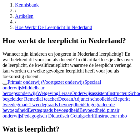
Kennisbank
/
Artikelen
/
Hoe Werkt De Leerplicht In Nederland
Hoe werkt de leerplicht in Nederland?
Wanneer zijn kinderen en jongeren in Nederland leerplichtig? En
wat betekent dit voor jou als docent? In dit artikel lees je alles over
de leerplicht, de kwalificatieplicht waarmee de leerplicht verlengd
kan worden en welke gevolgen leerplicht heeft voor jou als
toekomstig docent.
Primair onderwijs
Voortgezet onderwijs
Speciaal
onderwijs
Middelbaar
beroepsonderwijs
Wetgeving
Leraar
Onderwijsassistent
Instructeur
Schoo
begeleider
Remedial teacher
Decaan
Adjunct schoolleider
Beperkt
tweedegraads
Tweedegraads bevoegdheid
Ongegradeerde
bevoegdheid
Eerstegraads bevoegdheid
Bevoegdheid pimair
onderwijs
Pedagogisch Didactisch Getuigschrift
Instructeur mbo
Wat is leerplicht?